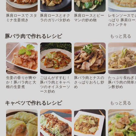
豚肩ロースで スタ
豚肩ロースとオク
豚肩ロースとピー
レモンソースで
ミナ生姜焼き
ラのガリバタ炒め
マンの炒め物
っぱり 豚肩ロー
のトンテキ
豚バラ肉で作れるレシピ
もっと見る
生姜の香りが爽や
ごはんがすすむ！
豚バラ肉とナスの
たっぷり長ねぎ
か！豚バラ肉と大
豚バラ肉とキャベ
さっぱりおろし炒
豚バラ肉の簡単
根の生姜煮
ツのオイスターソ
め
ン酢炒め
ース炒め
キャベツで作れるレシピ
もっと見る