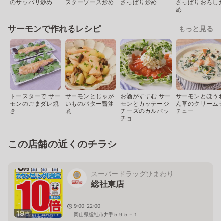
のサッパリ炒め
スターソース炒め
さっぱり炒め
さっぱりおろし
め
サーモンで作れるレシピ
もっと見る
トースターで サー
サーモンとじゃが
お酒がすすむ サー
サーモンとほう
モンのごまダレ焼
いものバター醤油
モンとカッテージ
ん草のクリーム
き
煮
チーズのカルパッ
チュー
チョ
この店舗の近くのチラシ
スーパードラッグひまわり
総社東店
9:00-22:00
19
枚
岡山県総社市井手５９５－１