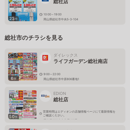
総社店
10:00～19:00
23
枚
岡山県総社市中央5-3-104
総社市のチラシを見る
ダイレックス
ライフガーデン総社南店
9:00～22:00
6
枚
岡山県総社市中原806番地1
EDION
総社店
営業時間はエディオンの店舗情報ページにて最新情報を
ご確認ください。
50
枚
岡山県総社市金井戸155番