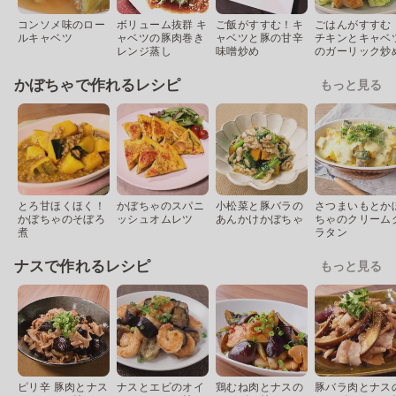
コンソメ味のロー
ボリューム抜群 キ
ご飯がすすむ！キ
ごはんがすすむ
ルキャベツ
ャベツの豚肉巻き
ャベツと豚の甘辛
チキンとキャベ
レンジ蒸し
味噌炒め
のガーリック炒
かぼちゃで作れるレシピ
もっと見る
とろ甘ほくほく！
かぼちゃのスパニ
小松菜と豚バラの
さつまいもとか
かぼちゃのそぼろ
ッシュオムレツ
あんかけかぼちゃ
ちゃのクリーム
煮
ラタン
ナスで作れるレシピ
もっと見る
ピリ辛 豚肉とナス
ナスとエビのオイ
鶏むね肉とナスの
豚バラ肉とナス