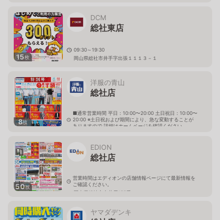
DCM
総社東店
09:30～19:30
15
枚
岡山県総社市井手字出張１１１３－１
洋服の青山
総社店
■通常営業時間 平日：10:00〜20:00 土日祝日：10:00〜
20:00 ※土日祝および期間により、急な変動することが
8
枚
ありますので 詳細はホームページを確認ください
岡山県総社市総社三丁目1番46号
EDION
総社店
営業時間はエディオンの店舗情報ページにて最新情報を
ご確認ください。
50
枚
岡山県総社市金井戸155番
ヤマダデンキ