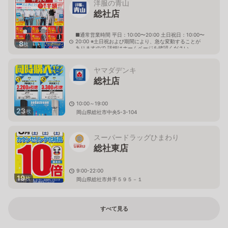
洋服の青山
総社店
■通常営業時間 平日：10:00〜20:00 土日祝日：10:00〜
20:00 ※土日祝および期間により、急な変動することが
8
枚
ありますので 詳細はホームページを確認ください
岡山県総社市総社三丁目1番46号
ヤマダデンキ
総社店
10:00～19:00
23
枚
岡山県総社市中央5-3-104
スーパードラッグひまわり
総社東店
9:00-22:00
19
枚
岡山県総社市井手５９５－１
すべて見る