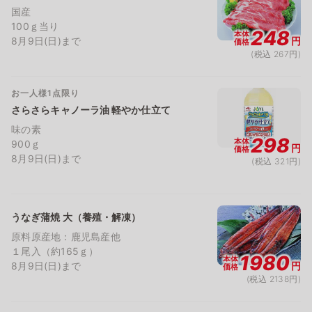
国産
100ｇ当り
248
本体
8月9日(日)まで
円
価格
(税込 267円)
お一人様1点限り
さらさらキャノーラ油 軽やか仕立て
味の素
298
本体
900ｇ
円
価格
8月9日(日)まで
(税込 321円)
うなぎ蒲焼 大（養殖・解凍）
原料原産地：鹿児島産他
１尾入（約165ｇ）
1980
本体
8月9日(日)まで
円
価格
(税込 2138円)