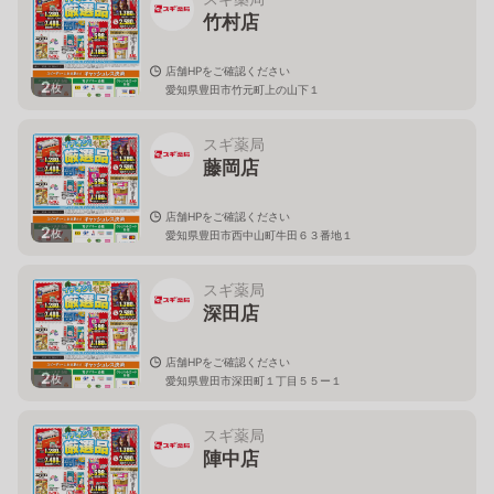
竹村店
店舗HPをご確認ください
2
枚
愛知県豊田市竹元町上の山下１
スギ薬局
藤岡店
店舗HPをご確認ください
2
枚
愛知県豊田市西中山町牛田６３番地１
スギ薬局
深田店
店舗HPをご確認ください
2
枚
愛知県豊田市深田町１丁目５５ー１
スギ薬局
陣中店