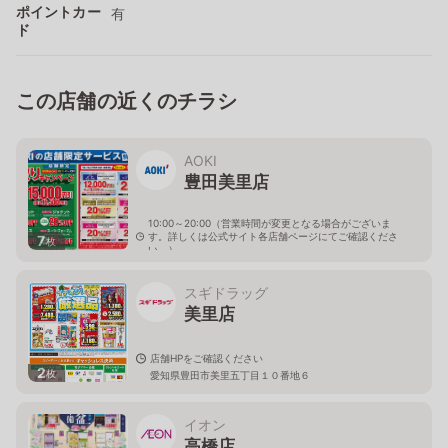
ポイントカー
有
ド
この店舗の近くのチラシ
AOKI
豊田美里店
10:00～20:00（営業時間が変更となる場合がございま
す。詳しくは公式サイト各店舗ページにてご確認くださ
7
枚
い。）
愛知県豊田市美里6丁目7-8
スギドラッグ
美里店
店舗HPをご確認ください
2
枚
愛知県豊田市美里五丁目１０番地６
イオン
高橋店