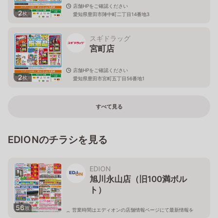
店舗HPをご確認ください
2
枚
愛知県豊田市陣中町二丁目14番地3
スギドラッグ
宮町店
店舗HPをご確認ください
2
枚
愛知県豊田市宮町五丁目56番地1
すべて見る
EDIONのチラシを見る
EDION
旭川永山店（旧100満ボル
ト）
56
枚
営業時間はエディオンの店舗情報ページにて最新情報を
ご確認ください。