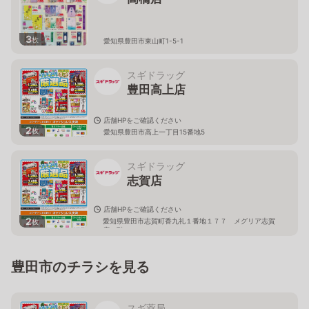
3
枚
愛知県豊田市東山町1-5-1
スギドラッグ
豊田高上店
店舗HPをご確認ください
2
枚
愛知県豊田市高上一丁目15番地5
スギドラッグ
志賀店
店舗HPをご確認ください
2
愛知県豊田市志賀町香九礼１番地１７７ メグリア志賀
枚
店２階
豊田市のチラシを見る
スギ薬局