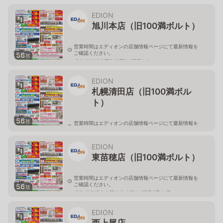
北海道旭川市永山二条3-1-15
EDION
旭川本店（旧100満ボルト）
営業時間はエディオンの店舗情報ページにて最新情報を
ご確認ください。
56
枚
北海道旭川市西御料五条1丁目1-5
EDION
札幌清田店（旧100満ボル
ト）
56
枚
営業時間はエディオンの店舗情報ページにて最新情報を
ご確認ください。
北海道札幌市清田区真栄56
EDION
東苗穂店（旧100満ボルト）
営業時間はエディオンの店舗情報ページにて最新情報を
ご確認ください。
56
枚
北海道札幌市東区東苗穂三条2丁目5番20号
EDION
西上尾店