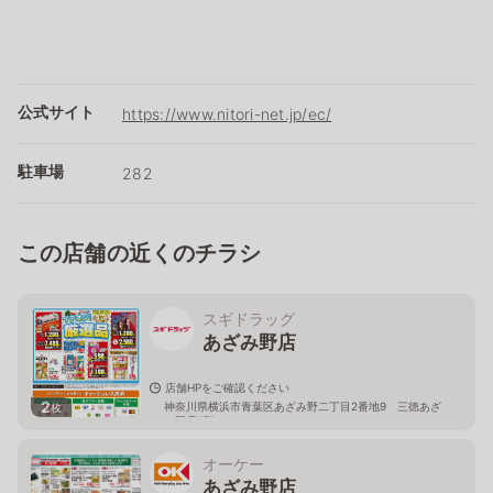
公式サイト
https://www.nitori-net.jp/ec/
駐車場
282
この店舗の近くのチラシ
スギドラッグ
あざみ野店
店舗HPをご確認ください
2
神奈川県横浜市青葉区あざみ野二丁目2番地9 三徳あざ
枚
み野店2階
オーケー
あざみ野店