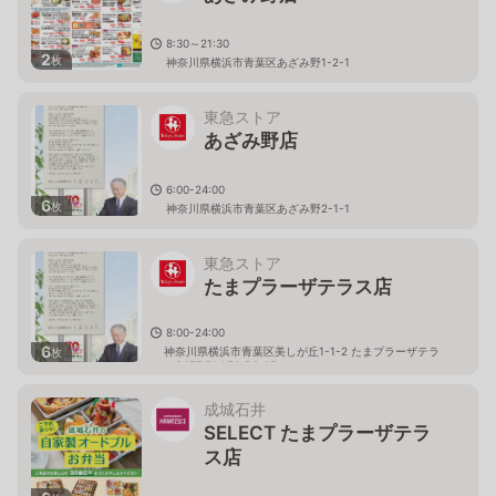
8:30～21:30
2
枚
神奈川県横浜市青葉区あざみ野1-2-1
東急ストア
あざみ野店
6:00-24:00
6
枚
神奈川県横浜市青葉区あざみ野2-1-1
東急ストア
たまプラーザテラス店
8:00-24:00
6
神奈川県横浜市青葉区美しが丘1-1-2 たまプラーザテラ
枚
スGATE PLAZA B2-1F
成城石井
SELECT たまプラーザテラ
ス店