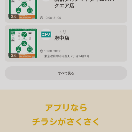
クエア店
2
枚
10:00-21:00
東京都渋谷区千駄ヶ谷5丁目24番2号 ﾀｶｼﾏﾔﾀｲﾑｽﾞｽｸｴｱ南
館1階～5階
ニトリ
府中店
10:00-20:00
2
枚
東京都府中市若松町2丁目24番1号
すべて見る