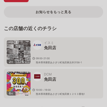
お知らせをもっと見る
この店舗の近くのチラシ
イスミ
免田店
09:00-21:00
2
枚
熊本県球磨郡あさぎり町免田東吉井3156-1
DCM
免田店
10:00～19:00
6
枚
熊本県球磨郡あさぎり町免田東１２５３番地1