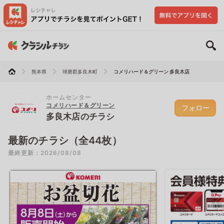
熊本県
球磨郡多良木町
コメリハード＆グリーン 多良木店
ホームセンター
コメリハード＆グリーン
フォロー
多良木店のチラシ
最新のチラシ（全44枚）
最終更新：2026/08/08