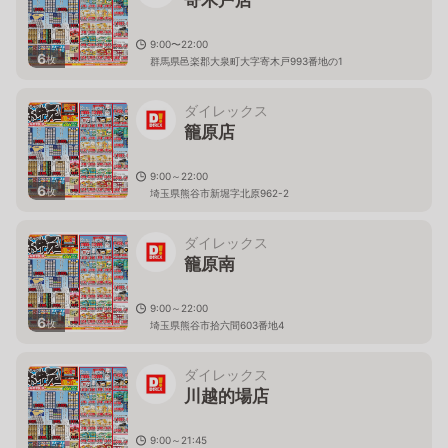
9:00〜22:00
6
枚
群馬県邑楽郡大泉町大字寄木戸993番地の1
ダイレックス
籠原店
9:00～22:00
6
枚
埼玉県熊谷市新堀字北原962-2
ダイレックス
籠原南
9:00～22:00
6
枚
埼玉県熊谷市拾六間603番地4
ダイレックス
川越的場店
9:00～21:45