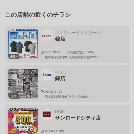
この店舗の近くのチラシ
コメリハード＆グリーン
錦店
9:00-19:00 ※灯油販売は10:00～
46
枚
熊本県球磨郡錦町大字西字桑木原1028-1
イスミ
錦店
09:00-21:00
2
枚
熊本県球磨郡錦町大字一武1950-1
DCM
サンロードシティ店
09:00～19:00