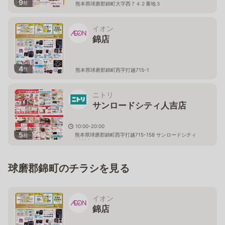
9
枚
熊本県球磨郡錦町大字西７４２番地３
イオン
錦店
4
枚
熊本県球磨郡錦町西字打越715-1
ニトリ
サンロードシティ人吉店
10:00-20:00
5
熊本県球磨郡錦町西字打越715-158 サンロードシティ
枚
SC館内
球磨郡錦町のチラシを見る
イオン
錦店