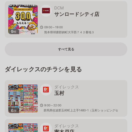
DCM
サンロードシティ店
09:00～19:00
9
枚
熊本県球磨郡錦町大字西７４２番地３
すべて見る
ダイレックスのチラシを見る
ダイレックス
玉村
9:00～22:00
6
群馬県佐波郡玉村町上之手1480-1（玉村ショッピングセ
枚
ンター内）
ダイレックス
寄木戸店