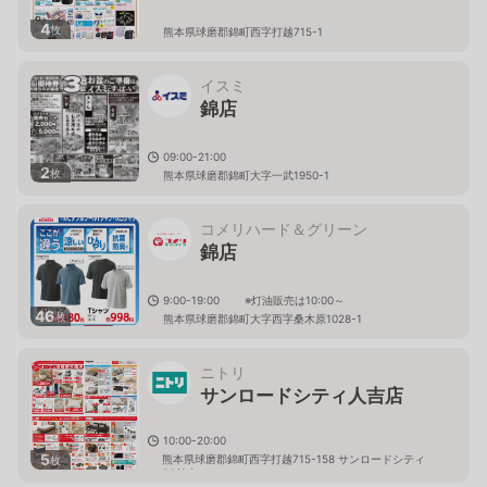
4
枚
熊本県球磨郡錦町西字打越715-1
イスミ
錦店
09:00-21:00
2
枚
熊本県球磨郡錦町大字一武1950-1
コメリハード＆グリーン
錦店
9:00-19:00 ※灯油販売は10:00～
46
枚
熊本県球磨郡錦町大字西字桑木原1028-1
ニトリ
サンロードシティ人吉店
10:00-20:00
5
熊本県球磨郡錦町西字打越715-158 サンロードシティ
枚
SC館内