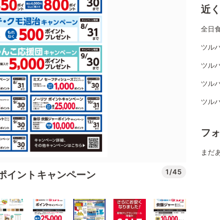
近
全日
ツル
ツル
ツル
ツル
フ
まだ
1/45
ポイントキャンペーン