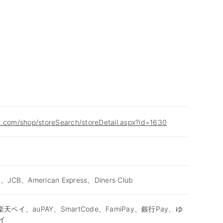
i.com/shop/storeSearch/storeDetail.aspx?id=1630
d、JCB、American Express、Diners Club
天ペイ、auPAY、SmartCode、FamiPay、銀行Pay、ゆ
イ