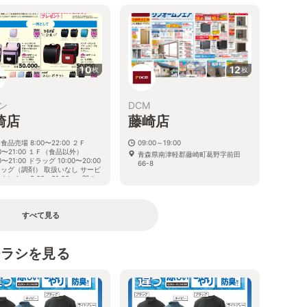
10
12
枚
枚
ン
DCM
崎店
藤崎店
食品売場 8:00〜22:00 ２Ｆ
09:00～19:00
00〜21:00 １Ｆ（食品以外）
青森県南津軽郡藤崎町葛野字前田
0〜21:00 ドラッグ 10:00〜20:00
66-8
ッグ（調剤） 取扱いなし サービ
ウンター 9:00〜21:00 ※一部の
場および専門店は営業時間が異な
ます。
森県南津軽郡藤崎町藤崎町西豊田
すべて見る
-1
チラシを見る