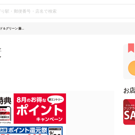
＆グリーン 藤...
ン
シ
お