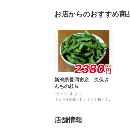
お店からのおすすめ商
2380
税込
円
新潟県長岡市産 久保さ
んちの枝豆
9月30日(水)まで
【産地直送商品】・７月上旬～７...
店舗情報