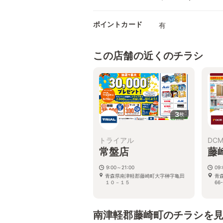
ポイントカード
有
この店舗の近くのチラシ
3
枚
トライアル
DC
常盤店
藤
9:00～21:00
09
青森県南津軽郡藤崎町大字榊字亀田
青
１０－１５
66-
南津軽郡藤崎町のチラシを