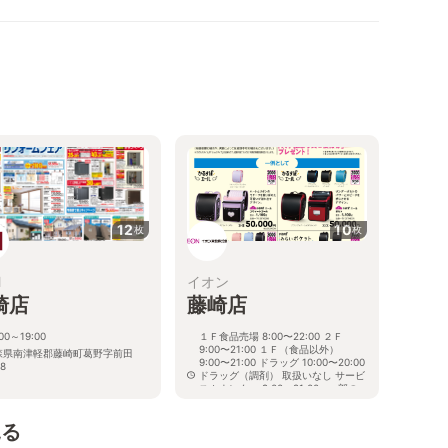
12
10
枚
枚
M
イオン
崎店
藤崎店
:00～19:00
１Ｆ食品売場 8:00〜22:00 ２Ｆ
9:00〜21:00 １Ｆ（食品以外）
森県南津軽郡藤崎町葛野字前田
9:00〜21:00 ドラッグ 10:00〜20:00
8
ドラッグ（調剤） 取扱いなし サービ
スカウンター 9:00〜21:00 ※一部の
売場および専門店は営業時間が異な
ります。
見る
青森県南津軽郡藤崎町藤崎町西豊田
1-7-1