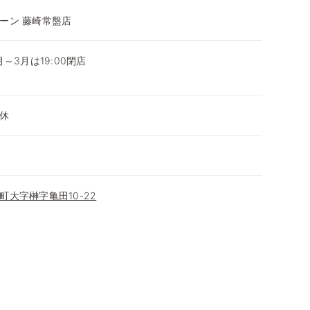
ーン 藤崎常盤店
0月～3月は19:00閉店
～
休
大字榊字亀田10-22