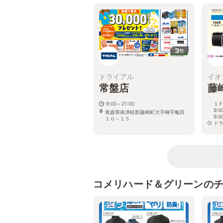
3
枚
トライアル
イオ
常盤店
藤
9:00～21:00
１Ｆ
9:
青森県南津軽郡藤崎町大字榊字亀田
9:0
１０－１５
ドラ
スカ
売
り
青
1-7
コメリハード＆グリーンの