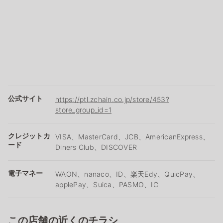
公式サイト
https://ptl.zchain.co.jp/store/453?
store_group_id=1
クレジットカ
VISA、MasterCard、JCB、AmericanExpress、
ード
Diners Club、DISCOVER
電子マネー
WAON、nanaco、ID、楽天Edy、QuicPay、
applePay、Suica、PASMO、IC
この店舗の近くのチラシ