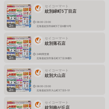
セイコーマート
紋別緑町5丁目店
06:00-23:00
2
枚
北海道紋別市緑町5丁目6番10号
セイコーマート
紋別落石店
24時間営業
2
枚
北海道紋別市落石町3丁目38番5
セイコーマート
紋別大山店
06:00-23:00
2
枚
北海道紋別市大山町3丁目5-51
セイコーマート
紋別南が丘店