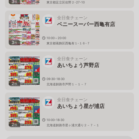
3
枚
東京都足立区佐野２-27-10
全日食チェーン
ベニースーパー西亀有店
10:00～20:00
3
枚
東京都葛飾区西亀有１-１６-７
全日食チェーン
あいちょう芦野店
09:30-18:30
2
枚
北海道釧路市芦野１－１－７
全日食チェーン
あいちょう星が浦店
10:00-18:30
2
枚
北海道釧路市星ヶ浦大通り２－７－１