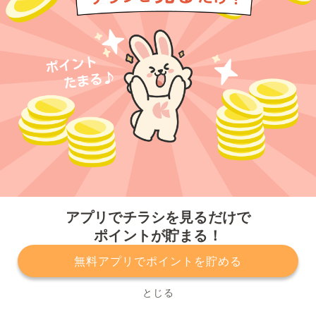
今すぐアプリをダウンロードする
アプリでチラシを見るだけで
ポイントが貯まる！
無料アプリでポイントを貯める
プライバシーポリシー
利用規約
運営会社
サービスに関してのお問い合わせ
チラシ掲載をお考えの方
とじる
Copyright© Kurashiru, Inc. All Rights Reserved.