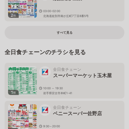
03:00-02:00
2
枚
北海道紋別市南が丘町7丁目8番5号
すべて見る
全日食チェーンのチラシを見る
全日食チェーン
スーパーマーケット玉木屋
10:00 ～ 19:30
1
枚
岩手県宮古市本町1-41
全日食チェーン
ベニースーパー佐野店
9:30～20:00