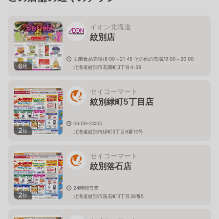
イオン北海道
紋別店
１階食品売場/8:00～21:45 その他の売場/9:00～20:00
6
枚
北海道紋別市花園町3丁目4-39
セイコーマート
紋別緑町5丁目店
06:00-23:00
2
枚
北海道紋別市緑町5丁目6番10号
セイコーマート
紋別落石店
24時間営業
2
枚
北海道紋別市落石町3丁目38番5