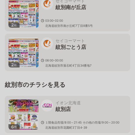
セイコーマート
紋別南が丘店
03:00-02:00
2
枚
北海道紋別市南が丘町7丁目8番5号
セイコーマート
紋別ごとう店
06:00-00:00
2
枚
北海道紋別市落石町4丁目34番地7
紋別市のチラシを見る
イオン北海道
紋別店
１階食品売場/8:00～21:45 その他の売場/9:00～20:00
6
枚
北海道紋別市花園町3丁目4-39