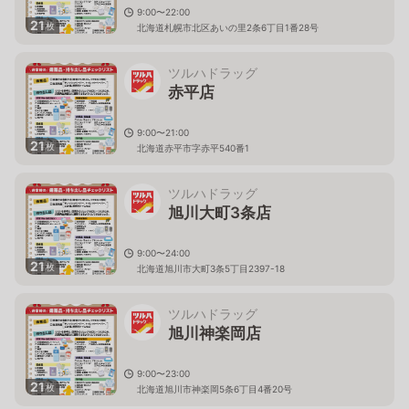
9:00〜22:00
21
枚
北海道札幌市北区あいの里2条6丁目1番28号
ツルハドラッグ
赤平店
9:00〜21:00
21
枚
北海道赤平市字赤平540番1
ツルハドラッグ
旭川大町3条店
9:00〜24:00
21
枚
北海道旭川市大町3条5丁目2397-18
ツルハドラッグ
旭川神楽岡店
9:00〜23:00
21
枚
北海道旭川市神楽岡5条6丁目4番20号