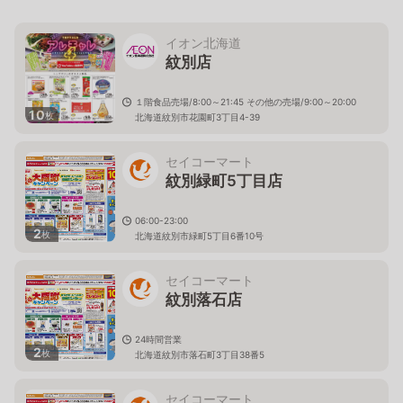
イオン北海道
紋別店
１階食品売場/8:00～21:45 その他の売場/9:00～20:00
10
枚
北海道紋別市花園町3丁目4-39
セイコーマート
紋別緑町5丁目店
06:00-23:00
2
枚
北海道紋別市緑町5丁目6番10号
セイコーマート
紋別落石店
24時間営業
2
枚
北海道紋別市落石町3丁目38番5
セイコーマート