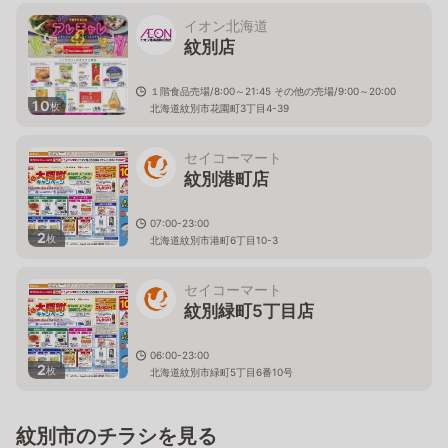
イオン北海道
紋別店
１階食品売場/8:00～21:45 その他の売場/9:00～20:00
10
枚
北海道紋別市花園町3丁目4-39
セイコーマート
紋別港町店
07:00-23:00
2
枚
北海道紋別市港町6丁目10-3
セイコーマート
紋別緑町5丁目店
06:00-23:00
2
枚
北海道紋別市緑町5丁目6番10号
紋別市のチラシを見る