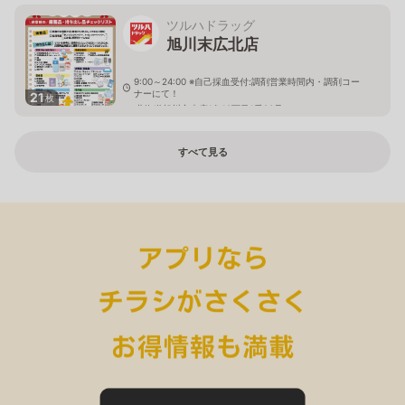
ツルハドラッグ
旭川末広北店
9:00～24:00 ※自己採血受付:調剤営業時間内・調剤コー
ナーにて！
21
枚
北海道旭川市末広1条10丁目1番20号
すべて見る