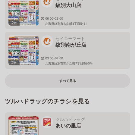
紋別大山店
06:00-23:00
2
枚
北海道紋別市大山町3丁目5-51
セイコーマート
紋別南が丘店
03:00-02:00
2
枚
北海道紋別市南が丘町7丁目8番5号
すべて見る
ツルハドラッグのチラシを見る
ツルハドラッグ
あいの里店