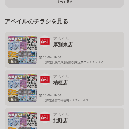
すべて見る
アベイルのチラシを見る
アベイル
厚別東店
10:00～19:00
5
枚
北海道札幌市厚別区厚別東五条７－１２－１０
アベイル
桔梗店
10:00～19:00
5
枚
北海道函館市桔梗町４１７−１０３
アベイル
北野店