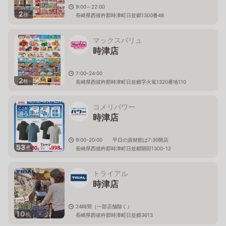
9:00～22:00
2
枚
長崎県西彼杵郡時津町日並郷1300番48
マックスバリュ
時津店
7:00-24:00
2
枚
長崎県西彼杵郡時津町日並郷字火篭1320番地110
コメリパワー
時津店
9:00-20:00 平日の資材館は7:30開店
53
枚
長崎県西彼杵郡時津町日並郷開田1300-12
トライアル
時津店
24時間（一部店舗除く）
10
枚
長崎県西彼杵郡時津町日並郷3613