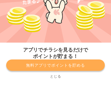
今すぐアプリをダウンロードする
アプリでチラシを見るだけで
ポイントが貯まる！
無料アプリでポイントを貯める
プライバシーポリシー
利用規約
運営会社
サービスに関してのお問い合わせ
チラシ掲載をお考えの方
とじる
Copyright© Kurashiru, Inc. All Rights Reserved.