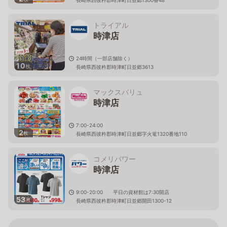
トライアル
時津店
24時間（一部店舗除く）
10
枚
長崎県西彼杵郡時津町日並郷3613
マックスバリュ
時津店
7:00-24:00
2
枚
長崎県西彼杵郡時津町日並郷字火篭1320番地110
コメリパワー
時津店
9:00-20:00 平日の資材館は7:30開店
53
枚
長崎県西彼杵郡時津町日並郷開田1300-12