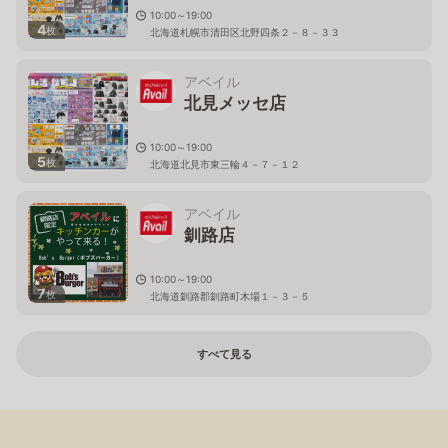
10:00～19:00
4
枚
北海道札幌市清田区北野四条２－８－３３
アベイル
北見メッセ店
10:00～19:00
5
枚
北海道北見市東三輪４－７－１２
アベイル
釧路店
10:00～19:00
7
枚
北海道釧路郡釧路町木場１－３－５
すべて見る