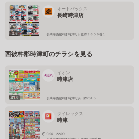
オートバックス
長崎時津店
3
枚
長崎県西彼杵郡時津町日並郷３６０６番１
西彼杵郡時津町のチラシを見る
イオン
時津店
31
枚
長崎県西彼杵郡時津町浜田郷751-5
ダイレックス
時津
9:00～22:00
2
枚
長崎県西彼杵郡時津町日並郷1300番48