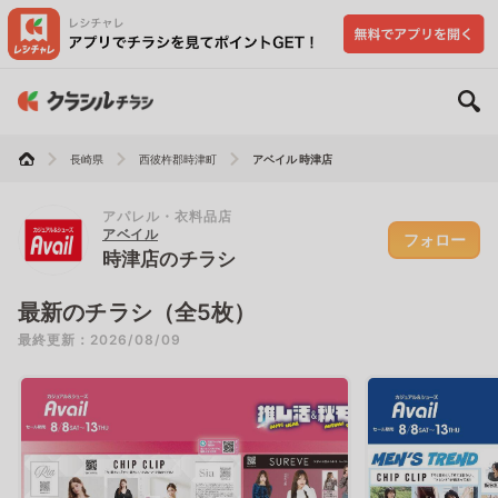
長崎県
西彼杵郡時津町
アベイル 時津店
アパレル・衣料品店
アベイル
フォロー
時津店のチラシ
最新のチラシ（全5枚）
最終更新：2026/08/09