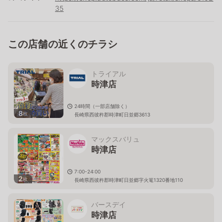
35
この店舗の近くのチラシ
トライアル
時津店
24時間（一部店舗除く）
8
枚
長崎県西彼杵郡時津町日並郷3613
マックスバリュ
時津店
7:00-24:00
2
枚
長崎県西彼杵郡時津町日並郷字火篭1320番地110
バースデイ
時津店