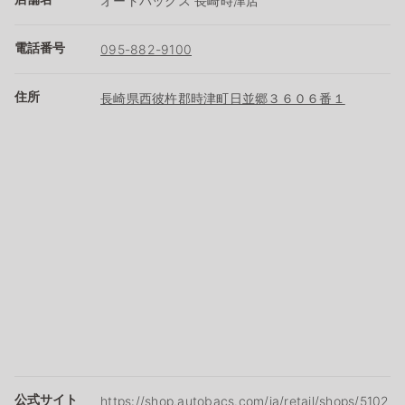
オートバックス 長崎時津店
電話番号
095-882-9100
住所
長崎県西彼杵郡時津町日並郷３６０６番１
公式サイト
https://shop.autobacs.com/ja/retail/shops/5102