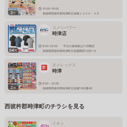
10:00-19:00
2
枚
長崎県西彼杵郡時津町日並郷１３００－４８
コメリパワー
時津店
9:00-20:00 平日の資材館は7:30開店
54
枚
長崎県西彼杵郡時津町日並郷開田1300-12
ダイレックス
時津
9:00～22:00
2
枚
長崎県西彼杵郡時津町日並郷1300番48
西彼杵郡時津町のチラシを見る
イオン