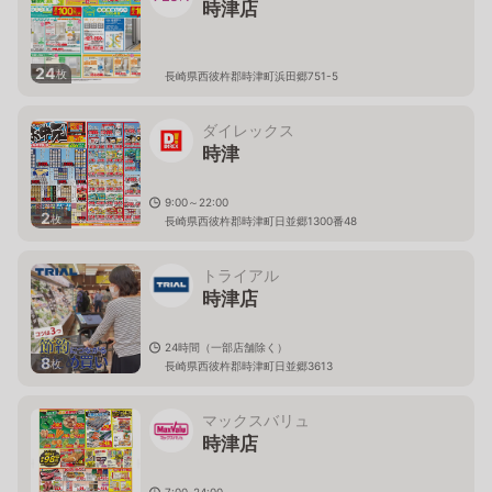
時津店
24
枚
長崎県西彼杵郡時津町浜田郷751-5
ダイレックス
時津
9:00～22:00
2
枚
長崎県西彼杵郡時津町日並郷1300番48
トライアル
時津店
24時間（一部店舗除く）
8
枚
長崎県西彼杵郡時津町日並郷3613
マックスバリュ
時津店
7:00-24:00