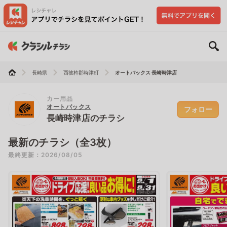
長崎県
西彼杵郡時津町
オートバックス 長崎時津店
カー用品
オートバックス
フォロー
長崎時津店のチラシ
最新のチラシ（全3枚）
最終更新：2026/08/05