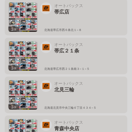
オートバックス
帯広店
3
枚
北海道帯広市西６条北１−８
オートバックス
帯広２１条
3
枚
北海道帯広市西２１条南３−１−５
オートバックス
北見三輪
3
枚
北海道北見市中央三輪６丁目４３４−５
オートバックス
青森中央店