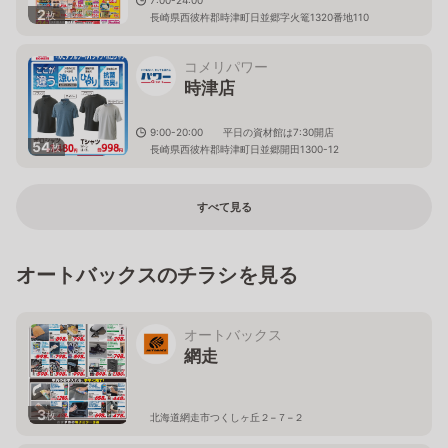
2
枚
長崎県西彼杵郡時津町日並郷字火篭1320番地110
コメリパワー
時津店
9:00-20:00 平日の資材館は7:30開店
54
枚
長崎県西彼杵郡時津町日並郷開田1300-12
すべて見る
オートバックスのチラシを見る
オートバックス
網走
3
枚
北海道網走市つくしヶ丘２−７−２