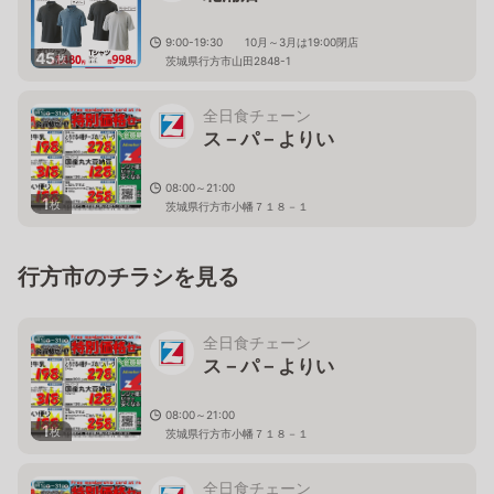
9:00-19:30 10月～3月は19:00閉店
45
枚
茨城県行方市山田2848-1
全日食チェーン
ス－パ－よりい
08:00～21:00
1
枚
茨城県行方市小幡７１８－１
行方市のチラシを見る
全日食チェーン
ス－パ－よりい
08:00～21:00
1
枚
茨城県行方市小幡７１８－１
全日食チェーン