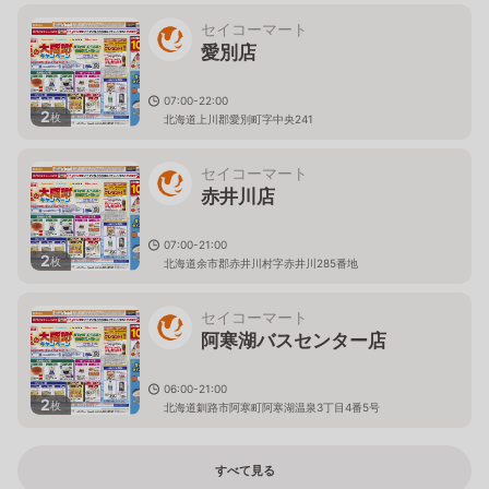
セイコーマート
愛別店
07:00-22:00
2
枚
北海道上川郡愛別町字中央241
セイコーマート
赤井川店
07:00-21:00
2
枚
北海道余市郡赤井川村字赤井川285番地
セイコーマート
阿寒湖バスセンター店
06:00-21:00
2
枚
北海道釧路市阿寒町阿寒湖温泉3丁目4番5号
すべて見る