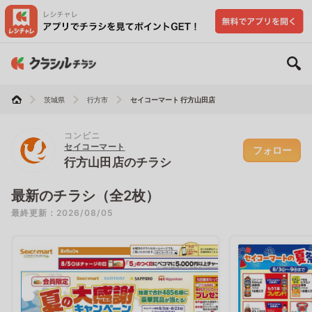
茨城県
行方市
セイコーマート 行方山田店
コンビニ
セイコーマート
フォロー
行方山田店のチラシ
最新のチラシ（全2枚）
最終更新：2026/08/05