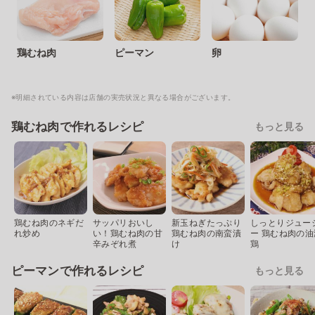
鶏むね肉
ピーマン
卵
※明細されている内容は店舗の実売状況と異なる場合がございます。
鶏むね肉で作れるレシピ
もっと見る
鶏むね肉のネギだ
サッパリおいし
新玉ねぎたっぷり
しっとりジュー
れ炒め
い！鶏むね肉の甘
鶏むね肉の南蛮漬
ー 鶏むね肉の油
辛みぞれ煮
け
鶏
ピーマンで作れるレシピ
もっと見る