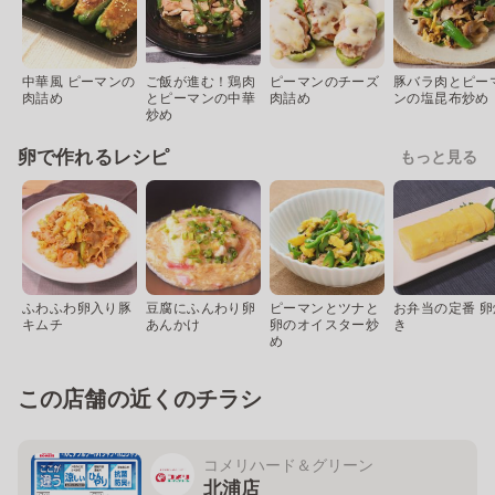
中華風 ピーマンの
ご飯が進む！鶏肉
ピーマンのチーズ
豚バラ肉とピー
肉詰め
とピーマンの中華
肉詰め
ンの塩昆布炒め
炒め
卵で作れるレシピ
もっと見る
ふわふわ卵入り豚
豆腐にふんわり卵
ピーマンとツナと
お弁当の定番 卵
キムチ
あんかけ
卵のオイスター炒
き
め
この店舗の近くのチラシ
コメリハード＆グリーン
北浦店