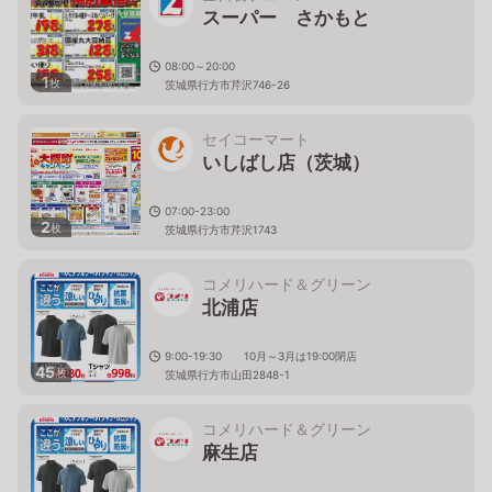
スーパー さかもと
08:00～20:00
1
枚
茨城県行方市芹沢746-26
セイコーマート
いしばし店（茨城）
07:00-23:00
2
枚
茨城県行方市芹沢1743
コメリハード＆グリーン
北浦店
9:00-19:30 10月～3月は19:00閉店
45
枚
茨城県行方市山田2848-1
コメリハード＆グリーン
麻生店