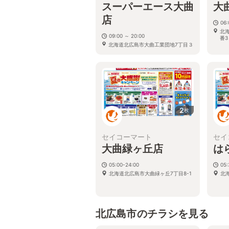
スーパーエース大曲
大
店
06:
北
09:00 ～ 20:00
番3
北海道北広島市大曲工業団地7丁目３
番４号
2
枚
セイコーマート
セイ
大曲緑ヶ丘店
は
05:00-24:00
05:
北海道北広島市大曲緑ヶ丘7丁目8-1
北
北広島市のチラシを見る