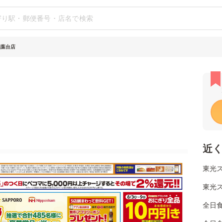
柏葉台店
近
東光ス
東光ス
全日