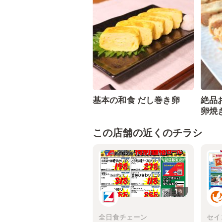
基本の和食 だし巻き卵
絶品
卵焼
この店舗の近くのチラシ
1
枚
全日食チェーン
セイ