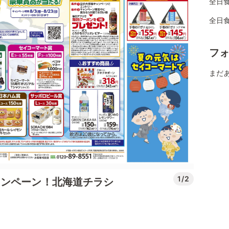
全日
全日
フ
まだ
1/2
ャンペーン！北海道チラシ