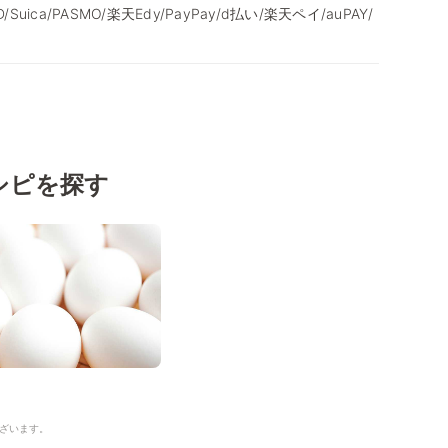
/iD/Suica/PASMO/楽天Edy/PayPay/d払い/楽天ペイ/auPAY/
シピを探す
ざいます。