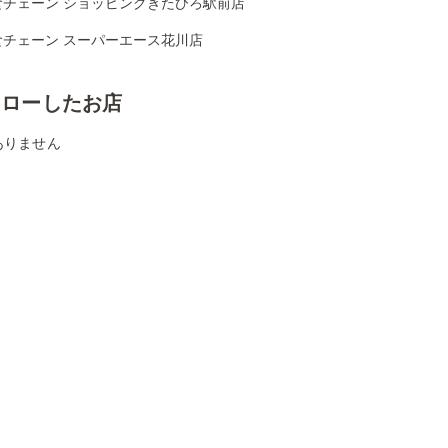
食チェーン ショッピングきたひろ駅前店
食チェーン スーパーエース花川店
ォローしたお店
ありません