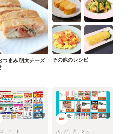
その他のレシピ
おつまみ 明太チーズ
き
2
9
枚
枚
コーマート
スーパーアークス