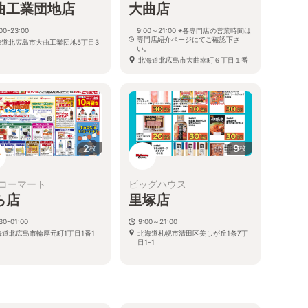
曲工業団地店
大曲店
00-23:00
9:00～21:00 ※各専門店の営業時間は
専門店紹介ページにてご確認下さ
海道北広島市大曲工業団地5丁目3
い。
北海道北広島市大曲幸町６丁目１番
地
2
9
枚
枚
コーマート
ビッグハウス
ら店
里塚店
30-01:00
9:00～21:00
海道北広島市輪厚元町1丁目1番1
北海道札幌市清田区美しが丘1条7丁
目1-1