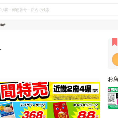
杭瀬店
シ
お