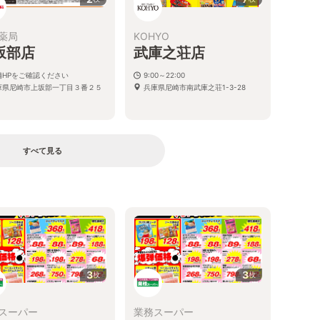
薬局
KOHYO
坂部店
武庫之荘店
舗HPをご確認ください
9:00～22:00
庫県尼崎市上坂部一丁目３番２５
兵庫県尼崎市南武庫之荘1-3-28
すべて見る
る
3
3
枚
枚
スーパー
業務スーパー