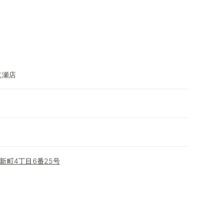
杭瀬店
新町4丁目6番25号