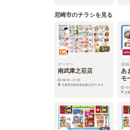
尼崎市のチラシを見る
2
枚
オーケー
成城
南武庫之荘店
あ
モ
08:30～21:30
兵庫県尼崎市南武庫之荘11-9-6
10:
兵庫
キュ
2
枚