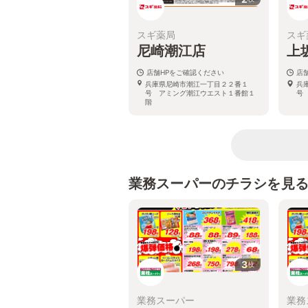
スギ薬局
スギ
尼崎潮江店
上
店舗HPをご確認ください
店
兵庫県尼崎市潮江一丁目２２番１
兵
号 アミング潮江ウエスト１番館１
号
階
業務スーパーのチラシを見
3
枚
業務スーパー
業務