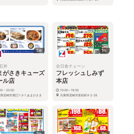
5
1
枚
枚
石井
全日食チェーン
まがさきキューズ
フレッシュしみず
ール店
本店
00 - 20:00
10:00～19:30
県尼崎市潮江1-3-1 あまがさき
兵庫県尼崎市富松町4-2-26
ーズモール1F
2
7
枚
枚