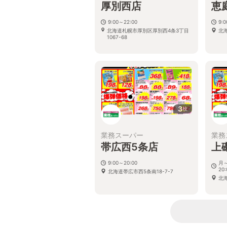
厚別西店
恵
9:00～22:00
9:
北海道札幌市厚別区厚別西4条3丁目
北
1067-68
3
枚
業務スーパー
業務
帯広西5条店
上
9:00～20:00
月～
20:
北海道帯広市西5条南18-7-7
北