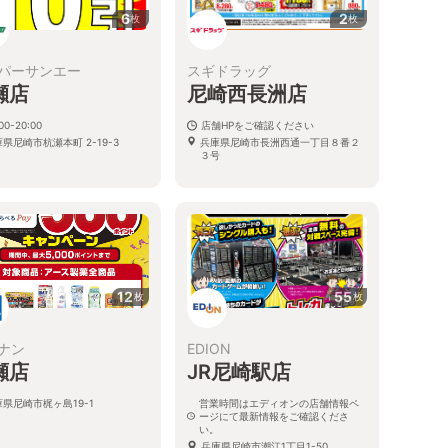
6
2
枚
枚
パーサンエー
スギドラッグ
瀬店
尼崎西長洲店
00-20:00
店舗HPをご確認ください
県尼崎市杭瀬本町 2-19-3
兵庫県尼崎市長洲西通一丁目８番２
３号
12
55
枚
枚
ナン
EDION
瀬店
JR尼崎駅店
庫県尼崎市梶ヶ島19-1
営業時間はエディオンの店舗情報ペ
ージにて最新情報をご確認くださ
い。
兵庫県尼崎市潮江1丁目1-50