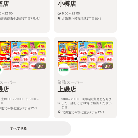
庭店
小樽店
00～22:00
9:00～22:00
海道恵庭市中島町6丁目7番地4
北海道小樽市稲穂5丁目10-1
3
3
枚
枚
スーパー
業務スーパー
磯店
上磯店
土:9:00～21:00 日:9:00～
9:00～20:00 ※お時間変更となりま
00
した。詳しくはHPをご確認ください
ませ。
海道北斗市七重浜7丁目12-1
北海道北斗市七重浜7丁目12-1
すべて見る