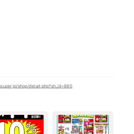
super.jp/shop/detail.php?sh_id=860