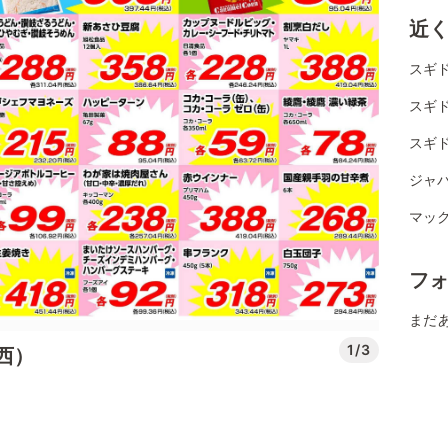
近
スギ
スギ
スギ
ジャパ
マッ
フ
まだ
1/3
西）