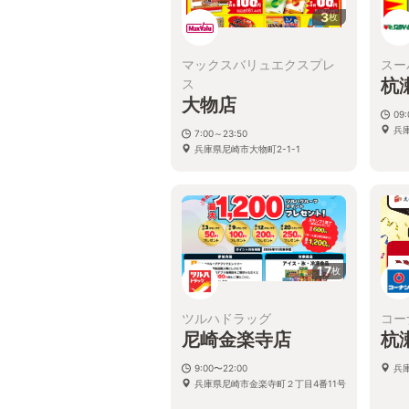
3
枚
マックスバリュエクスプレ
スー
杭
ス
大物店
09:
兵庫
7:00～23:50
兵庫県尼崎市大物町2-1-1
17
枚
ツルハドラッグ
コー
尼崎金楽寺店
杭
9:00〜22:00
兵
兵庫県尼崎市金楽寺町２丁目4番11号