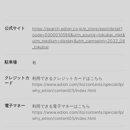
公式サイト
https://search.edion.co.jp/e_store/spot/detail?
code=0000010596&utm_source=tokubai_mkt&
utm_medium=display&utm_campaign=2022_08
_tokubai
駐車場
有
クレジットカ
利用できるクレジットカードはこちら
ード
https://www.edion.com/ito/contents/special/lp/
why_edion/content05/index.html
電子マネー
利用できる電子マネーはこちら
https://www.edion.com/ito/contents/special/lp/
why_edion/content05/index.html