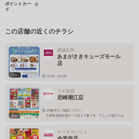
ポイントカー
有
ド
この店舗の近くのチラシ
成城石井
あまがさきキューズモール
店
5
枚
10:00 - 20:00
兵庫県尼崎市潮江1-3-1 あまがさきキューズモール1F
スギ薬局
尼崎潮江店
店舗HPをご確認ください
2
兵庫県尼崎市潮江一丁目２２番１号 アミング潮江ウエ
枚
スト１番館１階
マックスバリュ
金楽寺店