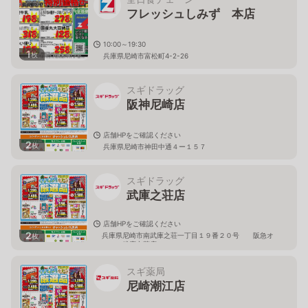
フレッシュしみず 本店
10:00～19:30
1
枚
兵庫県尼崎市富松町4-2-26
スギドラッグ
阪神尼崎店
店舗HPをご確認ください
2
枚
兵庫県尼崎市神田中通４ー１５７
スギドラッグ
武庫之荘店
店舗HPをご確認ください
2
兵庫県尼崎市南武庫之荘一丁目１９番２０号 阪急オ
枚
アシス武庫之荘店２Ｆ
スギ薬局
尼崎潮江店