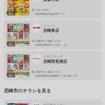
7:00～23:00
2
枚
兵庫県尼崎市金楽寺町1-1-1
ジャパン
尼崎東店
店舗HPをご確認ください
2
枚
兵庫県尼崎市浜１丁目２－２２
スギドラッグ
尼崎西長洲店
店舗HPをご確認ください
2
枚
兵庫県尼崎市長洲西通一丁目８番２３号
尼崎市のチラシを見る
全日食チェーン