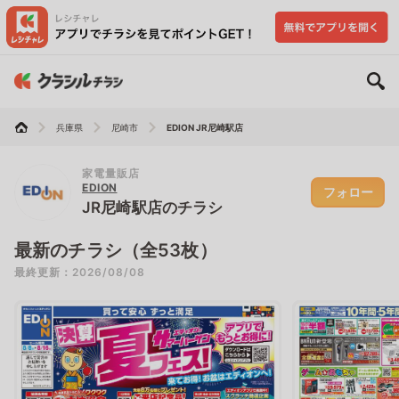
兵庫県
尼崎市
EDION JR尼崎駅店
家電量販店
EDION
フォロー
JR尼崎駅店のチラシ
最新のチラシ（全53枚）
最終更新：2026/08/08