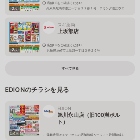
店舗HPをご確認ください
2
兵庫県尼崎市潮江一丁目２２番１号 アミング潮江ウエ
枚
スト１番館１階
スギ薬局
上坂部店
店舗HPをご確認ください
2
枚
兵庫県尼崎市上坂部一丁目３番２５号
すべて見る
EDIONのチラシを見る
EDION
旭川永山店（旧100満ボル
ト）
54
枚
営業時間はエディオンの店舗情報ページにて最新情報を
ご確認ください。