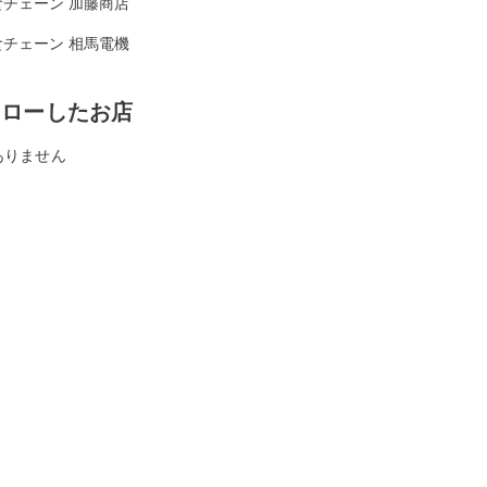
食チェーン 加藤商店
食チェーン 相馬電機
ォローしたお店
ありません