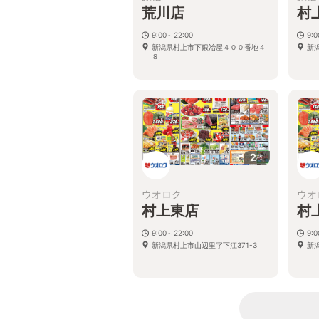
荒川店
村
9:00～22:00
9:
新潟県村上市下鍛冶屋４００番地４
新潟
８
2
枚
ウオロク
ウオ
村上東店
村
9:00～22:00
9:
新潟県村上市山辺里字下江371-3
新