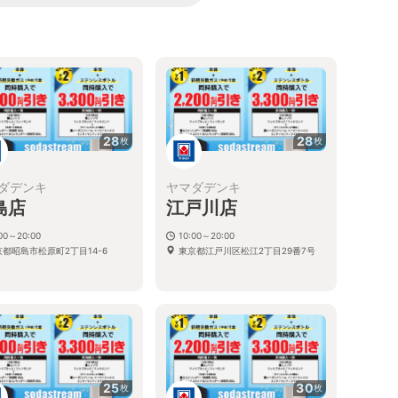
る
28
28
枚
枚
ダデンキ
ヤマダデンキ
島店
江戸川店
:00～20:00
10:00～20:00
京都昭島市松原町2丁目14-6
東京都江戸川区松江2丁目29番7号
25
30
枚
枚