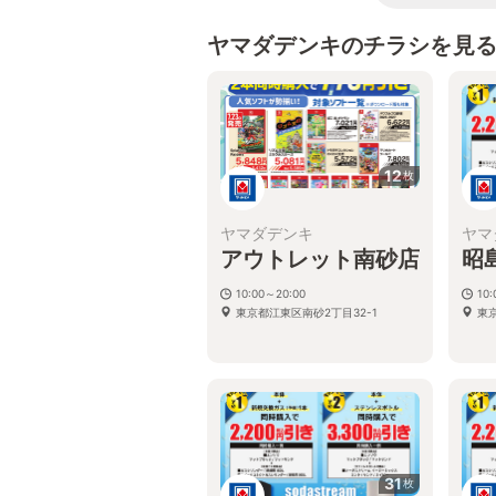
ヤマダデンキのチラシを見
12
枚
ヤマダデンキ
ヤマ
アウトレット南砂店
昭
10:00～20:00
10
東京都江東区南砂2丁目32-1
東
31
枚