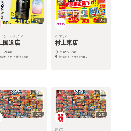
7
13
枚
枚
ッグトップス
イオン
上国道店
村上東店
00～21:00
9:00〜22:00
潟県村上市上助渕1010
新潟県村上市仲間町２００
2
2
枚
枚
原信