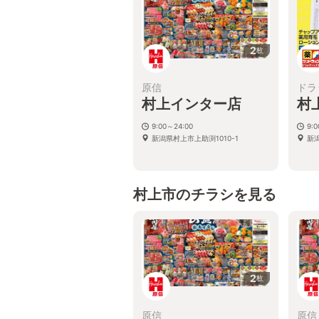
2
枚
原信
ドラ
村上インター店
村
9:00～24:00
9:
新潟県村上市上助渕1010-1
新
村上市のチラシを見る
2
枚
原信
原信