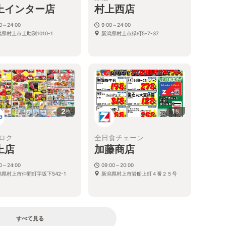
上インター店
村上西店
00～24:00
9:00～24:00
県村上市上助渕1010-1
新潟県村上市緑町5-7-37
2
1
枚
枚
ロク
全日食チェーン
上店
加藤商店
00～24:00
09:00～20:00
潟県村上市仲間町字坂下542-1
新潟県村上市岩船上町４番２５号
すべて見る