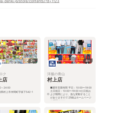
a-denki.jp/store/contents/?d=1123
2
8
枚
枚
ロク
洋服の青山
上店
村上店
00～24:00
■通常営業時間 平日：10:00〜19:00
土日祝日：10:00〜19:00 ※土日祝お
潟県村上市仲間町字坂下542-1
よび期間により、急な変動すること
がありますので 詳細はホームページ
を確認ください
新潟県村上市大字仲間町522番地12