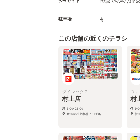
公式サイト
https://www.yamad
駐車場
有
この店舗の近くのチラシ
6
枚
ダイレックス
ウオ
村上店
村
9:00-22:00
9:
新潟県村上市村上21番地
新