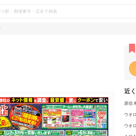
店
近
原信 
ウオロ
ウオロ