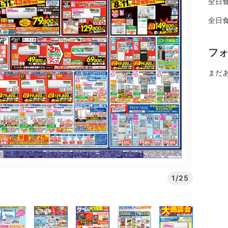
全日
全日
フ
まだ
1/25