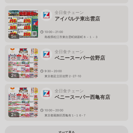
全日食チェーン
アイパルテ東出雲店
10:00～21:00
5
枚
島根県松江市東出雲町錦新町８－１－３
全日食チェーン
ベニースーパー佐野店
9:30～20:00
2
枚
東京都足立区佐野２-27-10
全日食チェーン
ベニースーパー西亀有店
10:00～20:00
2
枚
東京都葛飾区西亀有１-１６-７
すべて見る