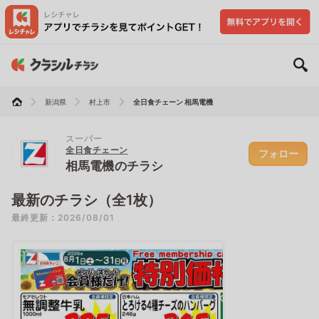
新潟県
村上市
全日食チェーン 相馬電機
スーパー
全日食チェーン
フォロー
相馬電機のチラシ
最新のチラシ（全1枚）
最終更新：2026/08/01