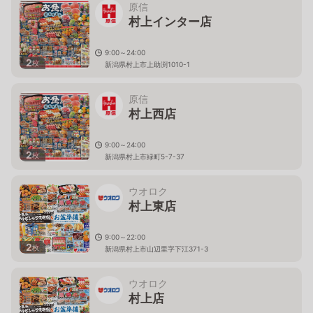
原信
村上インター店
9:00～24:00
2
枚
新潟県村上市上助渕1010-1
原信
村上西店
9:00～24:00
2
枚
新潟県村上市緑町5-7-37
ウオロク
村上東店
9:00～22:00
2
枚
新潟県村上市山辺里字下江371-3
ウオロク
村上店