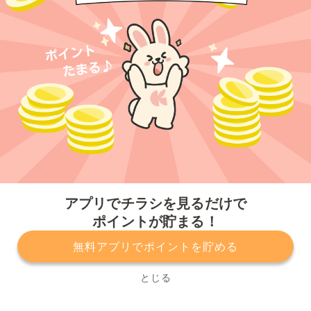
今すぐアプリをダウンロードする
アプリでチラシを見るだけで
ポイントが貯まる！
無料アプリでポイントを貯める
プライバシーポリシー
利用規約
運営会社
サービスに関してのお問い合わせ
チラシ掲載をお考えの方
とじる
Copyright© Kurashiru, Inc. All Rights Reserved.