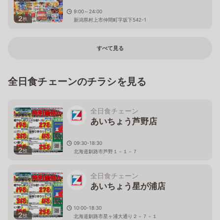
9:00～24:00
2
枚
新潟県村上市仲間町字坂下542-1
すべて見る
全日食チェーンのチラシを見る
全日食チェーン
あいちょう芦野店
09:30-18:30
2
枚
北海道釧路市芦野１－１－７
全日食チェーン
あいちょう星が浦店
10:00-18:30
2
枚
北海道釧路市星ヶ浦大通り２－７－１