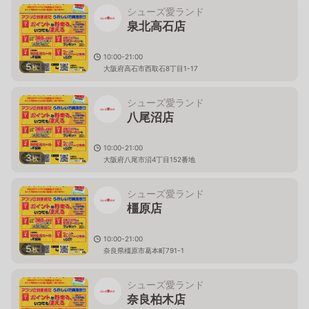
シューズ愛ランド
泉北高石店
10:00-21:00
5
枚
大阪府高石市西取石8丁目1-17
シューズ愛ランド
八尾沼店
10:00-21:00
3
枚
大阪府八尾市沼4丁目152番地
シューズ愛ランド
橿原店
10:00-21:00
5
枚
奈良県橿原市葛本町791-1
シューズ愛ランド
奈良柏木店