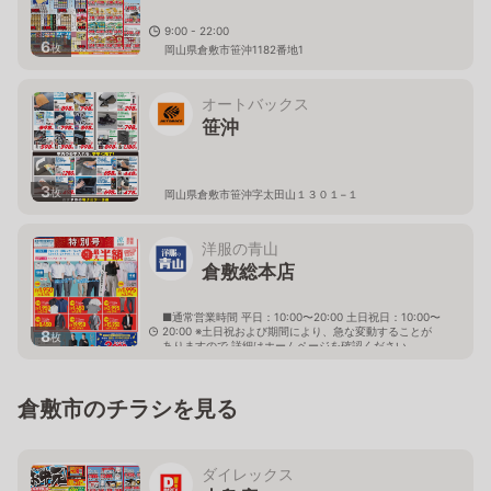
9:00 - 22:00
6
枚
岡山県倉敷市笹沖1182番地1
オートバックス
笹沖
3
枚
岡山県倉敷市笹沖字太田山１３０１−１
洋服の青山
倉敷総本店
■通常営業時間 平日：10:00〜20:00 土日祝日：10:00〜
20:00 ※土日祝および期間により、急な変動することが
8
枚
ありますので 詳細はホームページを確認ください
岡山県倉敷市白楽町403番1
倉敷市のチラシを見る
ダイレックス