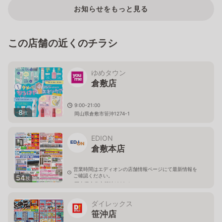
お知らせをもっと見る
この店舗の近くのチラシ
ゆめタウン
倉敷店
9:00-21:00
8
枚
岡山県倉敷市笹沖1274-1
EDION
倉敷本店
営業時間はエディオンの店舗情報ページにて最新情報を
ご確認ください。
54
枚
岡山県倉敷市笹沖1209-1
ダイレックス
笹沖店