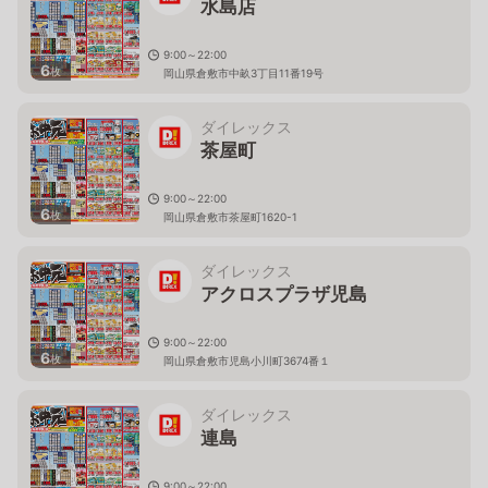
水島店
9:00～22:00
6
枚
岡山県倉敷市中畝3丁目11番19号
ダイレックス
茶屋町
9:00～22:00
6
枚
岡山県倉敷市茶屋町1620-1
ダイレックス
アクロスプラザ児島
9:00～22:00
6
枚
岡山県倉敷市児島小川町3674番１
ダイレックス
連島
9:00～22:00