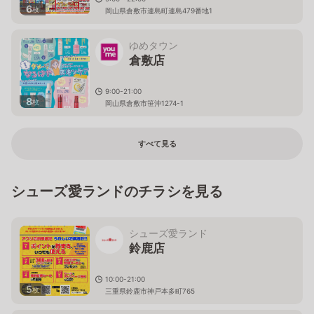
6
枚
岡山県倉敷市連島町連島479番地1
ゆめタウン
倉敷店
9:00-21:00
8
枚
岡山県倉敷市笹沖1274-1
すべて見る
シューズ愛ランドのチラシを見る
シューズ愛ランド
鈴鹿店
10:00-21:00
5
枚
三重県鈴鹿市神戸本多町765