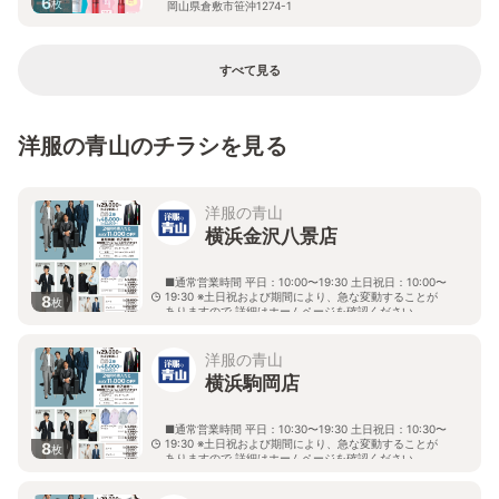
6
枚
岡山県倉敷市笹沖1274-1
すべて見る
洋服の青山のチラシを見る
洋服の青山
横浜金沢八景店
■通常営業時間 平日：10:00〜19:30 土日祝日：10:00〜
19:30 ※土日祝および期間により、急な変動することが
8
枚
ありますので 詳細はホームページを確認ください
神奈川県横浜市金沢区瀬戸1番9号
洋服の青山
横浜駒岡店
■通常営業時間 平日：10:30〜19:30 土日祝日：10:30〜
19:30 ※土日祝および期間により、急な変動することが
8
枚
ありますので 詳細はホームページを確認ください
神奈川県横浜市鶴見区駒岡一丁目25番27号