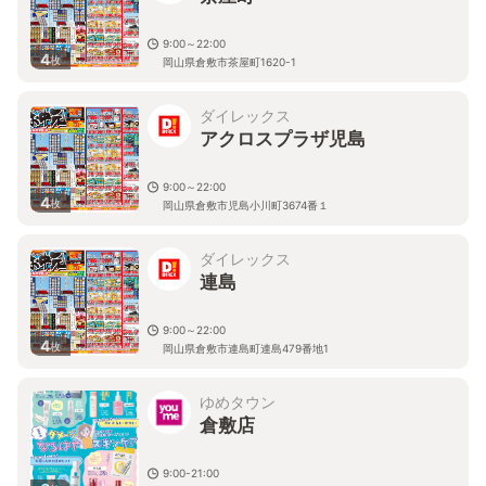
9:00～22:00
4
枚
岡山県倉敷市茶屋町1620-1
ダイレックス
アクロスプラザ児島
9:00～22:00
4
枚
岡山県倉敷市児島小川町3674番１
ダイレックス
連島
9:00～22:00
4
枚
岡山県倉敷市連島町連島479番地1
ゆめタウン
倉敷店
9:00-21:00