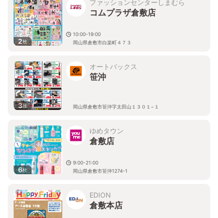
ファッションセンターしまむら
コムプラザ倉敷店
10:00-19:00
2
枚
岡山県倉敷市白楽町４７３
オートバックス
笹沖
3
枚
岡山県倉敷市笹沖字太田山１３０１−１
ゆめタウン
倉敷店
9:00-21:00
6
枚
岡山県倉敷市笹沖1274-1
EDION
倉敷本店