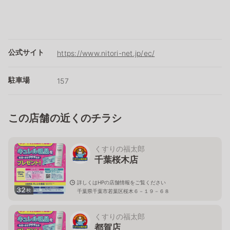
公式サイト
https://www.nitori-net.jp/ec/
駐車場
157
この店舗の近くのチラシ
くすりの福太郎
千葉桜木店
詳しくはHPの店舗情報をご覧ください
32
枚
千葉県千葉市若葉区桜木６－１９－６８
くすりの福太郎
都賀店