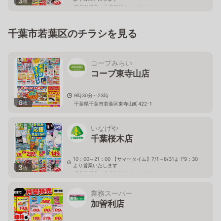
3
枚
千葉県千葉市若葉区桜木8－15－11
千葉市若葉区のチラシを見る
コープみらい
コープ東寺山店
9時30分～23時
6
枚
千葉県千葉市若葉区東寺山町422-1
いなげや
千葉桜木店
10：00～21：00 【サマータイム】7/1～8/31まで9：30
より営業いたします
3
枚
千葉県千葉市若葉区桜木8－15－11
業務スーパー
加曽利店