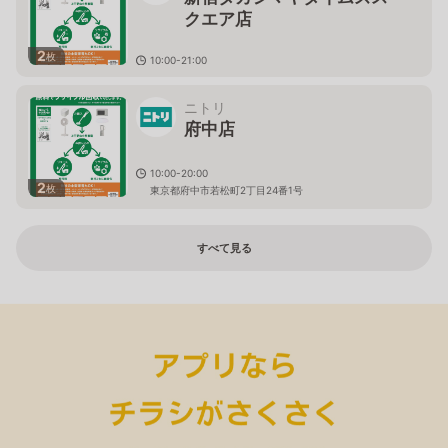
クエア店
2
枚
10:00-21:00
東京都渋谷区千駄ヶ谷5丁目24番2号 ﾀｶｼﾏﾔﾀｲﾑｽﾞｽｸｴｱ南
館1階～5階
ニトリ
府中店
10:00-20:00
2
枚
東京都府中市若松町2丁目24番1号
すべて見る