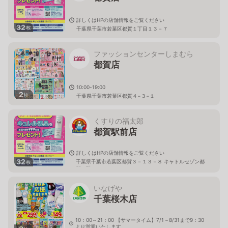
詳しくはHPの店舗情報をご覧ください
32
枚
千葉県千葉市若葉区都賀１丁目１３－７
ファッションセンターしまむら
都賀店
10:00-19:00
2
枚
千葉県千葉市若葉区都賀４−３−１
くすりの福太郎
都賀駅前店
詳しくはHPの店舗情報をご覧ください
32
千葉県千葉市若葉区都賀３－１３－８ キャトルセゾン都
枚
賀１階
いなげや
千葉桜木店
10：00～21：00 【サマータイム】7/1～8/31まで9：30
より営業いたします