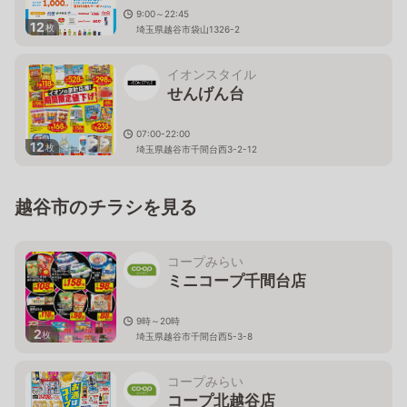
9:00～22:45
12
枚
埼玉県越谷市袋山1326-2
イオンスタイル
せんげん台
07:00-22:00
12
枚
埼玉県越谷市千間台西3-2-12
越谷市のチラシを見る
コープみらい
ミニコープ千間台店
9時～20時
2
枚
埼玉県越谷市千間台西5-3-8
コープみらい
コープ北越谷店