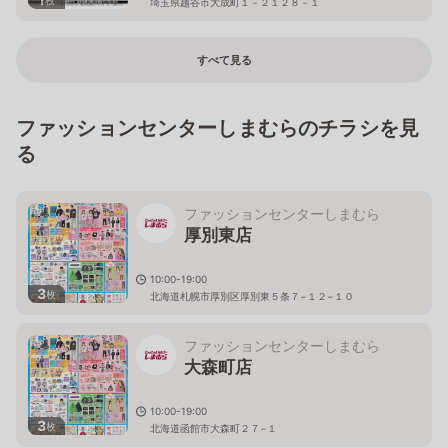
埼玉県越谷市大成町１－２１２８－１
すべて見る
ファッションセンターしまむらのチラシを見
る
ファッションセンターしまむら
厚別東店
10:00-19:00
3
枚
北海道札幌市厚別区厚別東５条７−１２−１０
ファッションセンターしまむら
大森町店
10:00-19:00
3
枚
北海道函館市大森町２７−１