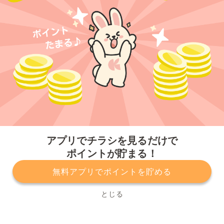
今すぐアプリをダウンロードする
アプリでチラシを見るだけで
ポイントが貯まる！
無料アプリでポイントを貯める
プライバシーポリシー
利用規約
運営会社
サービスに関してのお問い合わせ
チラシ掲載をお考えの方
とじる
Copyright© Kurashiru, Inc. All Rights Reserved.