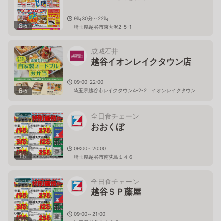
9時30分～22時
6
枚
埼玉県越谷市東大沢2-5-1
成城石井
越谷イオンレイクタウン店
09:00-22:00
6
埼玉県越谷市レイクタウン4-2-2 イオンレイクタウン
枚
KAZE 1F
全日食チェーン
おおくぼ
09:00～20:00
1
枚
埼玉県越谷市南荻島１４６
全日食チェーン
越谷ＳＰ藤屋
09:00～21:00
1
枚