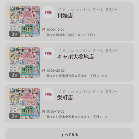
ファッションセンターしまむら
川端店
10:00-19:00
3
枚
北海道旭川市川端町７条１０丁目１
ファッションセンターしまむら
キャポ大谷地店
10:00-20:00
3
枚
北海道札幌市厚別区大谷地東３丁目３−２０
ファッションセンターしまむら
栄町店
10:00-19:00
3
枚
北海道札幌市東区北４２条東１３丁目１−２
すべて見る