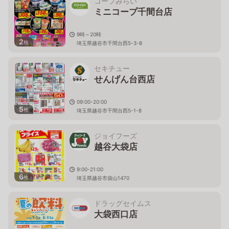
コープみらい
ミニコープ千間台店
9時～20時
2
枚
埼玉県越谷市千間台西5-3-8
セキチュー
せんげん台西店
09:00-20:00
5
枚
埼玉県越谷市千間台西5-1-8
ジョイフーズ
越谷大袋店
9:00-21:00
6
枚
埼玉県越谷市袋山1470
ドラッグセイムス
大袋西口店