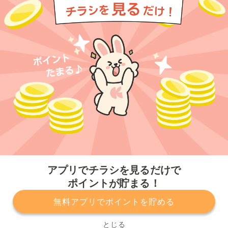
今すぐアプリをダウンロードする
アプリでチラシを見るだけで
ポイントが貯まる！
無料アプリでポイントを貯める
プライバシーポリシー
利用規約
運営会社
サービスに関してのお問い合わせ
チラシ掲載をお考えの方
とじる