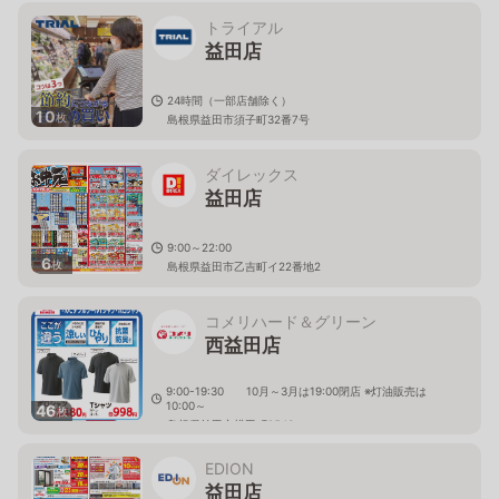
トライアル
益田店
24時間（一部店舗除く）
10
枚
島根県益田市須子町32番7号
ダイレックス
益田店
9:00～22:00
6
枚
島根県益田市乙吉町イ22番地2
コメリハード＆グリーン
西益田店
9:00-19:30 10月～3月は19:00閉店 ※灯油販売は
10:00～
46
枚
島根県益田市横田町2543
EDION
益田店