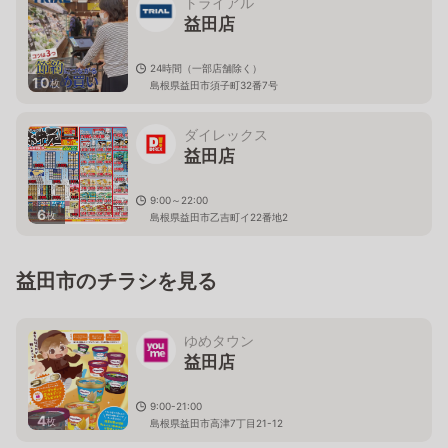
トライアル
益田店
24時間（一部店舗除く）
10
枚
島根県益田市須子町32番7号
ダイレックス
益田店
9:00～22:00
6
枚
島根県益田市乙吉町イ22番地2
益田市のチラシを見る
ゆめタウン
益田店
9:00-21:00
4
枚
島根県益田市高津7丁目21-12