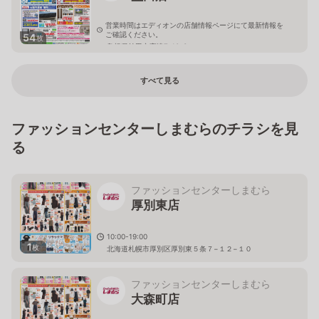
営業時間はエディオンの店舗情報ページにて最新情報を
ご確認ください。
54
枚
島根県益田市高津7-10-3
すべて見る
ファッションセンターしまむらのチラシを見
る
ファッションセンターしまむら
厚別東店
10:00-19:00
1
枚
北海道札幌市厚別区厚別東５条７−１２−１０
ファッションセンターしまむら
大森町店