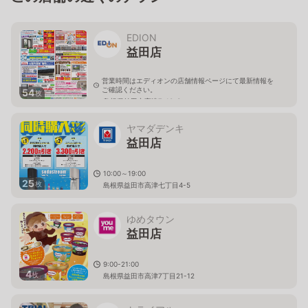
EDION
益田店
営業時間はエディオンの店舗情報ページにて最新情報を
ご確認ください。
54
枚
島根県益田市高津7-10-3
ヤマダデンキ
益田店
10:00～19:00
25
枚
島根県益田市高津七丁目4-5
ゆめタウン
益田店
9:00-21:00
4
枚
島根県益田市高津7丁目21-12