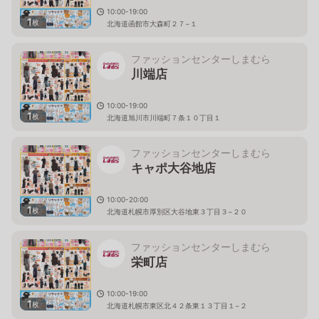
10:00-19:00
1
枚
北海道函館市大森町２７−１
ファッションセンターしまむら
川端店
10:00-19:00
1
枚
北海道旭川市川端町７条１０丁目１
ファッションセンターしまむら
キャポ大谷地店
10:00-20:00
1
枚
北海道札幌市厚別区大谷地東３丁目３−２０
ファッションセンターしまむら
栄町店
10:00-19:00
1
枚
北海道札幌市東区北４２条東１３丁目１−２