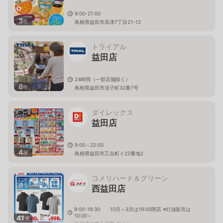
9:00-21:00
3
枚
島根県益田市高津7丁目21-12
トライアル
益田店
24時間（一部店舗除く）
8
枚
島根県益田市須子町32番7号
ダイレックス
益田店
9:00～22:00
4
枚
島根県益田市乙吉町イ22番地2
コメリハード＆グリーン
西益田店
9:00-19:30 10月～3月は19:00閉店 ※灯油販売は
10:00～
41
枚