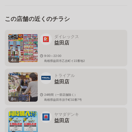
この店舗の近くのチラシ
ダイレックス
益田店
9:00～22:00
4
枚
島根県益田市乙吉町イ22番地2
トライアル
益田店
24時間（一部店舗除く）
8
枚
島根県益田市須子町32番7号
ヤマダデンキ
益田店