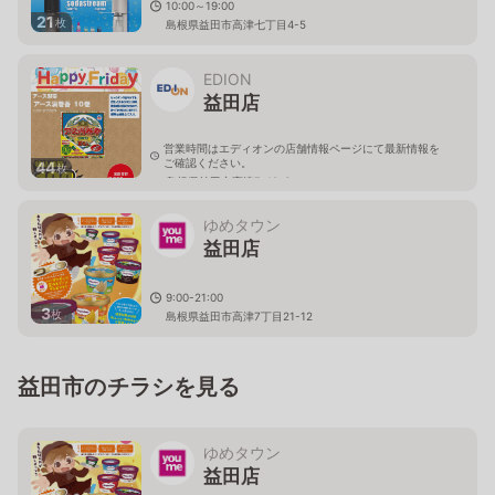
10:00～19:00
21
枚
島根県益田市高津七丁目4-5
EDION
益田店
営業時間はエディオンの店舗情報ページにて最新情報を
ご確認ください。
44
枚
島根県益田市高津7-10-3
ゆめタウン
益田店
9:00-21:00
3
枚
島根県益田市高津7丁目21-12
益田市のチラシを見る
ゆめタウン
益田店