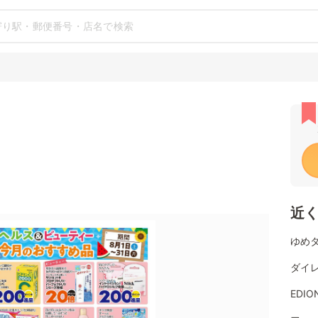
近
ゆめタ
ダイレ
EDI