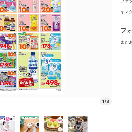
ファ
ヤマダ
フ
まだ
1/8