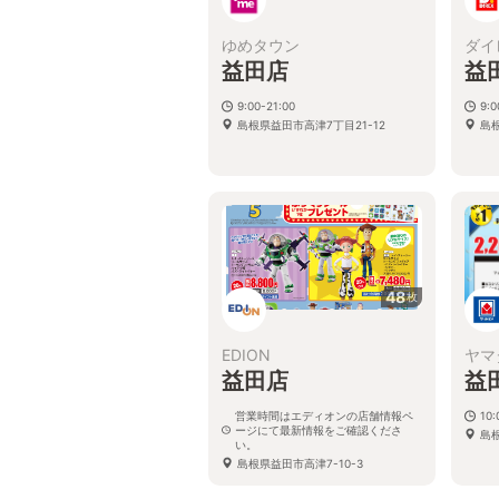
ゆめタウン
ダイ
益田店
益
9:00-21:00
9:
島根県益田市高津7丁目21-12
島
48
枚
EDION
ヤマ
益田店
益
営業時間はエディオンの店舗情報ペ
10:
ージにて最新情報をご確認くださ
島
い。
島根県益田市高津7-10-3