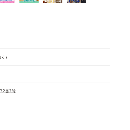
除く）
32番7号