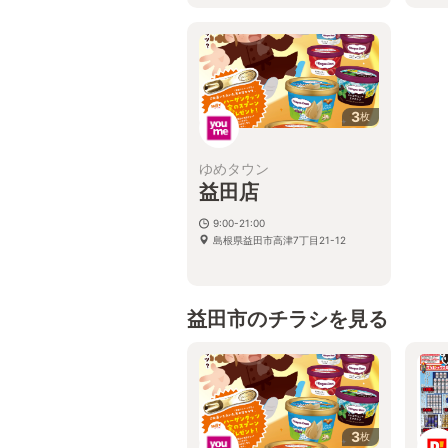
3
枚
ゆめタウン
益田店
9:00-21:00
島根県益田市高津7丁目21-12
益田市のチラシを見る
3
枚