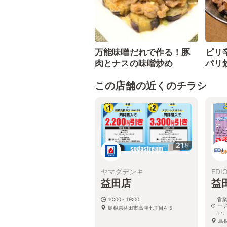
万能味噌だれで作る！豚
ピリ
肉とナスの味噌炒め
パリ
この店舗の近くのチラシ
21
枚
ヤマダデンキ
EDI
益田店
益
10:00～19:00
営
ー
島根県益田市高津七丁目4-5
い
島根