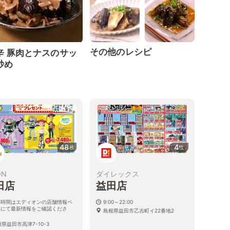
その他のレシピ
辛 豚肉とナスのサッ
炒め
48
4
枚
枚
ON
ダイレックス
田店
益田店
業時間はエディオンの店舗情報ペ
9:00～22:00
ジにて最新情報をご確認くださ
島根県益田市乙吉町イ22番地2
。
県益田市高津7-10-3