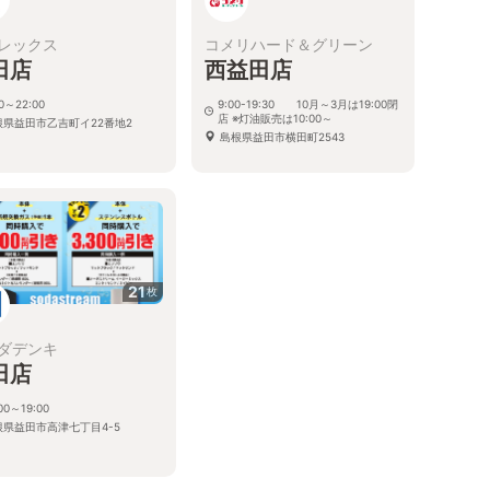
レックス
コメリハード＆グリーン
田店
西益田店
00～22:00
9:00-19:30 10月～3月は19:00閉
店 ※灯油販売は10:00～
根県益田市乙吉町イ22番地2
島根県益田市横田町2543
21
枚
ダデンキ
田店
00～19:00
根県益田市高津七丁目4-5