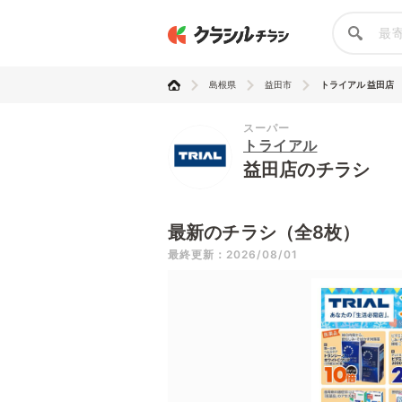
島根県
益田市
トライアル 益田店
スーパー
トライアル
益田店のチラシ
最新のチラシ（全8枚）
最終更新：2026/08/01