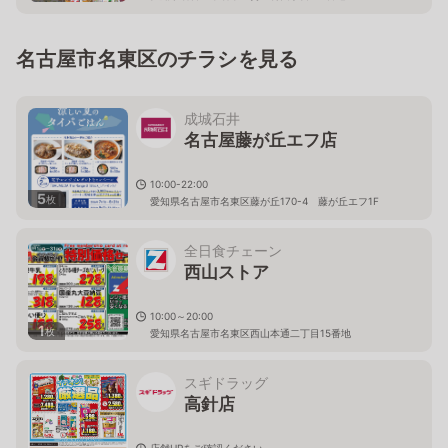
名古屋市名東区のチラシを見る
成城石井
名古屋藤が丘エフ店
10:00-22:00
5
枚
愛知県名古屋市名東区藤が丘170-4 藤が丘エフ1F
全日食チェーン
西山ストア
10:00～20:00
1
枚
愛知県名古屋市名東区西山本通二丁目15番地
スギドラッグ
高針店
店舗HPをご確認ください