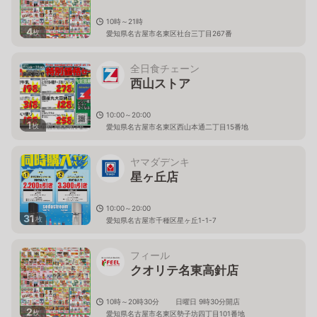
10時～21時
4
枚
愛知県名古屋市名東区社台三丁目267番
全日食チェーン
西山ストア
10:00～20:00
1
枚
愛知県名古屋市名東区西山本通二丁目15番地
ヤマダデンキ
星ヶ丘店
10:00～20:00
31
枚
愛知県名古屋市千種区星ヶ丘1-1-7
フィール
クオリテ名東高針店
10時～20時30分 日曜日 9時30分開店
2
枚
愛知県名古屋市名東区勢子坊四丁目101番地