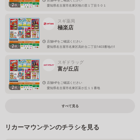
2
枚
愛知県名古屋市名東区牧の里１丁目５０１
スギ薬局
極楽店
店舗HPをご確認ください
2
枚
愛知県名古屋市名東区高針台二丁目1403番地の1
スギドラッグ
富が丘店
店舗HPをご確認ください
2
枚
愛知県名古屋市名東区富が丘１１番地
すべて見る
リカーマウンテンのチラシを見る