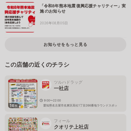
「令和8年熊本地震 復興応援チャリティー」実
施 のお知らせ
2026年08月05日
お知らせをもっと見る
この店舗の近くのチラシ
ツルハドラッグ
一社店
9:00〜22:00
16
愛知県名古屋市名東区高社1丁目266番地ラウンドスポッ
枚
ト一社１Ｆ
フィール
クオリテ上社店