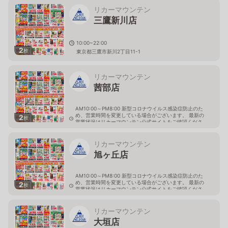
リカーマウンテン
三鷹新川店
10:00~22:00
2
枚
東京都三鷹市新川2丁目11-1
リカーマウンテン
茜部店
AM10:00～PM8:00 新型コロナウイルス感染症防止のた
め、営業時間を変更している場合がございます。 最新の
2
枚
営業状況はリカーマウンテン公式サイトをご確認くださ
い。
岐阜県岐阜市茜部新所4-144-1
リカーマウンテン
旭ヶ丘店
AM10:00～PM8:00 新型コロナウイルス感染症防止のた
め、営業時間を変更している場合がございます。 最新の
2
枚
営業状況はリカーマウンテン公式サイトをご確認くださ
い。
岐阜県多治見市旭ヶ丘10丁目6-23
リカーマウンテン
大垣店