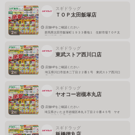
スギドラッグ
ＴＯＰ太田飯塚店
店舗HPをご確認ください
2
群馬県太田市飯塚町１９３３番地１ 生鮮市場ＴＯＰ太
枚
田飯塚店１階
スギドラッグ
東武ストア西川口店
店舗HPをご確認ください
2
埼玉県川口市並木二丁目２２番１号 東武ストア西川口
枚
店２階
スギドラッグ
ヤオコー岩槻本丸店
店舗HPをご確認ください
2
埼玉県さいたま市岩槻区本丸３丁目２０番４５号 ヤオ
枚
コー岩槻本丸店２階
スギドラッグ
板橋徳丸店