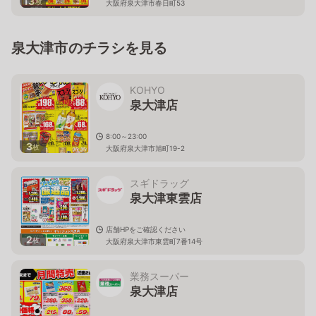
13
枚
大阪府泉大津市春日町53
泉大津市のチラシを見る
KOHYO
泉大津店
8:00～23:00
3
枚
大阪府泉大津市旭町19-2
スギドラッグ
泉大津東雲店
店舗HPをご確認ください
2
枚
大阪府泉大津市東雲町7番14号
業務スーパー
泉大津店