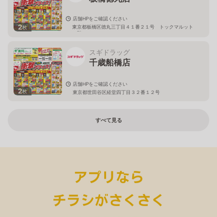
店舗HPをご確認ください
2
東京都板橋区徳丸三丁目４１番２１号 トックマルット
枚
１階
スギドラッグ
千歳船橋店
店舗HPをご確認ください
2
枚
東京都世田谷区経堂四丁目３２番１２号
すべて見る