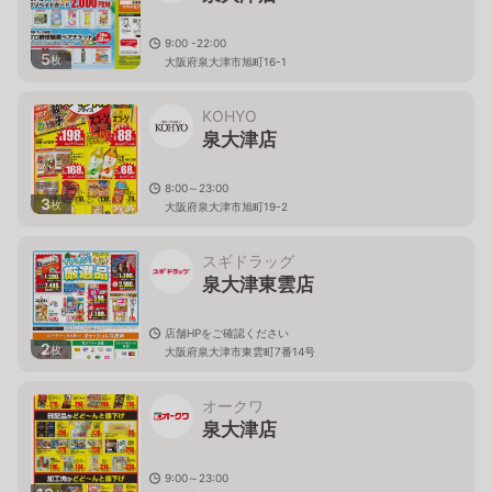
9:00 -22:00
5
枚
大阪府泉大津市旭町16-1
KOHYO
泉大津店
8:00～23:00
3
枚
大阪府泉大津市旭町19-2
スギドラッグ
泉大津東雲店
店舗HPをご確認ください
2
枚
大阪府泉大津市東雲町7番14号
オークワ
泉大津店
9:00～23:00