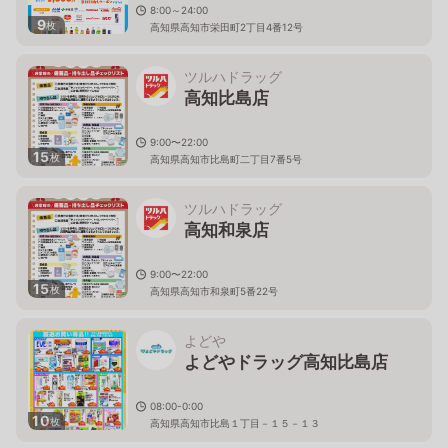
8:00～24:00
9
枚
高知県高知市栄田町2丁目4番12号
ツルハドラッグ
高知比島店
9:00〜22:00
15
枚
高知県高知市比島町二丁目7番5号
ツルハドラッグ
高知和泉店
9:00〜22:00
15
枚
高知県高知市和泉町5番22号
よどや
よどやドラッグ高知比島店
08:00-0:00
10
枚
高知県高知市比島１丁目－１５－１３