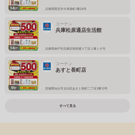
14
枚
兵庫県西宮市今津港町1番26号
コーナン
兵庫松原通店生活館
14
枚
兵庫県神戸市兵庫区明和通３丁目２番１６号
コーナン
あすと長町店
9
枚
宮城県仙台市太白区あすと長町二丁目3番10号
すべて見る