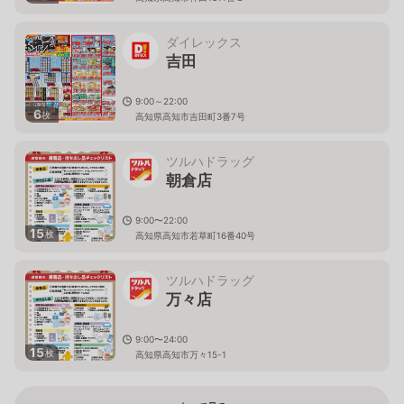
ダイレックス
吉田
9:00～22:00
6
枚
高知県高知市吉田町3番7号
ツルハドラッグ
朝倉店
9:00〜22:00
15
枚
高知県高知市若草町16番40号
ツルハドラッグ
万々店
9:00〜24:00
15
枚
高知県高知市万々15-1