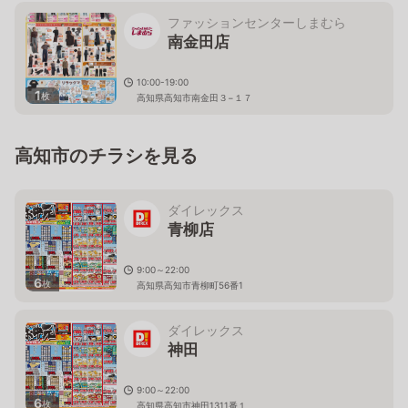
ファッションセンターしまむら
南金田店
10:00-19:00
1
枚
高知県高知市南金田３−１７
高知市のチラシを見る
ダイレックス
青柳店
9:00～22:00
6
枚
高知県高知市青柳町56番1
ダイレックス
神田
9:00～22:00
6
枚
高知県高知市神田1311番１