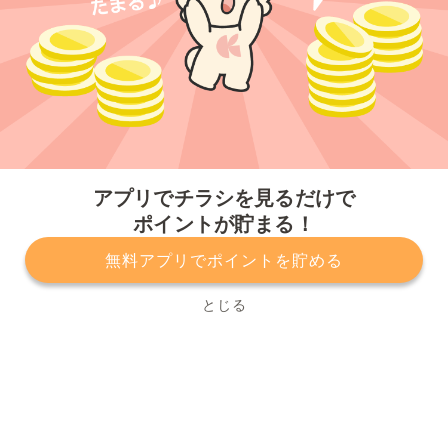
今すぐアプリをダウンロードする
アプリでチラシを見るだけで
ポイントが貯まる！
無料アプリでポイントを貯める
プライバシーポリシー
利用規約
運営会社
サービスに関してのお問い合わせ
チラシ掲載をお考えの方
とじる
Copyright© Kurashiru, Inc. All Rights Reserved.