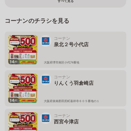
すべて見る
コーナンのチラシを見る
コーナン
泉北２号小代店
14
枚
大阪府堺市南区小代74番地
コーナン
りんくう羽倉崎店
14
枚
大阪府泉南郡田尻町嘉祥寺６０５番地の１
コーナン
西宮今津店