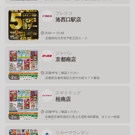
京都府向日市寺戸町八ノ坪118番地
フレスコ
洛西口駅店
9:00 〜 21:45
15
枚
京都府向日市寺戸町正田５－２
ジャパン
京都南店
店舗HPをご確認ください
2
枚
京都府京都市南区久世中久町６７５番地
スギドラッグ
桂南店
店舗HPをご確認ください
2
京都府京都市南区久世上久世町485番地 ダイエー桂南
枚
店１階
リカーマウンテン