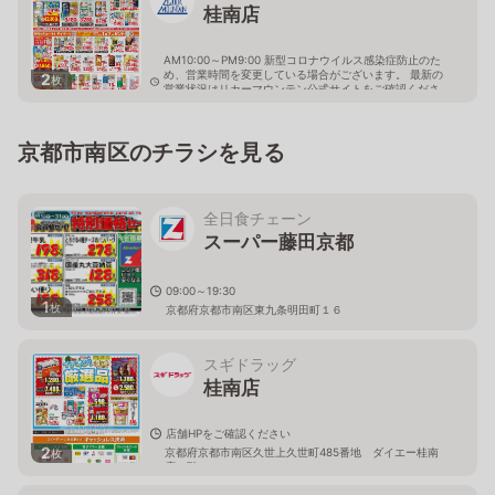
桂南店
AM10:00～PM9:00 新型コロナウイルス感染症防止のた
め、営業時間を変更している場合がございます。 最新の
2
枚
営業状況はリカーマウンテン公式サイトをご確認くださ
い。
京都府京都市南区久世上久世町521
京都市南区のチラシを見る
全日食チェーン
スーパー藤田京都
09:00～19:30
1
枚
京都府京都市南区東九条明田町１６
スギドラッグ
桂南店
店舗HPをご確認ください
2
京都府京都市南区久世上久世町485番地 ダイエー桂南
枚
店１階