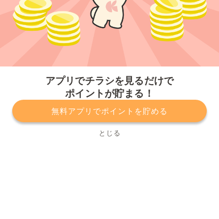
今すぐアプリをダウンロードする
アプリでチラシを見るだけで
ポイントが貯まる！
無料アプリでポイントを貯める
プライバシーポリシー
利用規約
運営会社
サービスに関してのお問い合わせ
チラシ掲載をお考えの方
とじる
Copyright© Kurashiru, Inc. All Rights Reserved.