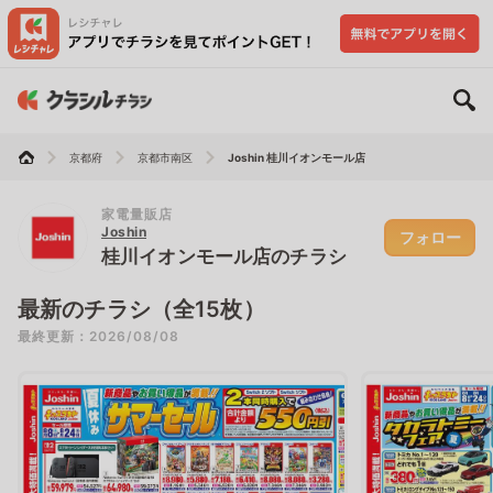
京都府
京都市南区
Joshin 桂川イオンモール店
家電量販店
Joshin
フォロー
桂川イオンモール店のチラシ
最新のチラシ（全15枚）
最終更新：2026/08/08