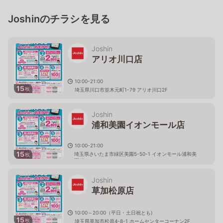
Joshinのチラシを見る
Joshin
アリオ川口店
10:00-21:00
15
枚
埼玉県川口市並木元町1-79 アリオ川口2F
Joshin
浦和美園イオンモール店
10:00-21:00
15
埼玉県さいたま市緑区美園5-50-1 イオンモール浦和美
枚
園1F
Joshin
草加松原店
10:00～20:00（平日・土日祝とも)
15
枚
埼玉県草加市松原4-8-1 ホームセンターコーナン2F