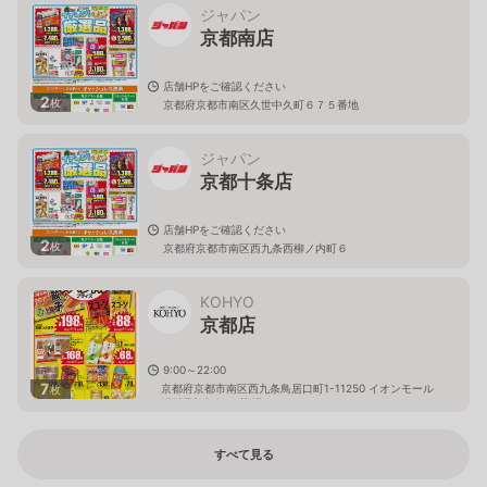
ジャパン
京都南店
店舗HPをご確認ください
2
枚
京都府京都市南区久世中久町６７５番地
ジャパン
京都十条店
店舗HPをご確認ください
2
枚
京都府京都市南区西九条西柳ノ内町６
KOHYO
京都店
9:00～22:00
7
京都府京都市南区西九条鳥居口町1-11250 イオンモール
枚
KYOTO Sakura館1F
すべて見る