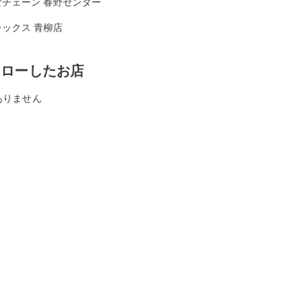
食チェーン 春野センター
ックス 青柳店
ォローしたお店
ありません