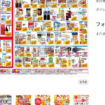
全日
ダイレ
フ
まだ
1/10