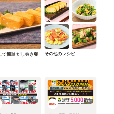
その他のレシピ
しで簡単 だし巻き卵
5
11
枚
枚