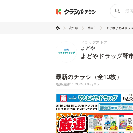
高知県
香南市
よどや よどやドラ
ドラッグストア
よどや
よどやドラッグ野
最新のチラシ（全10枚）
最終更新：2026/08/05