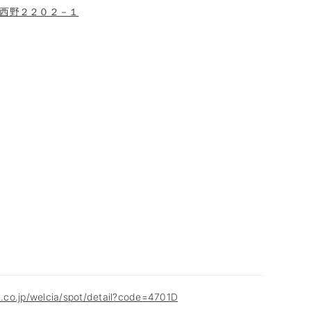
西野２２０２－１
ia.co.jp/welcia/spot/detail?code=4701D