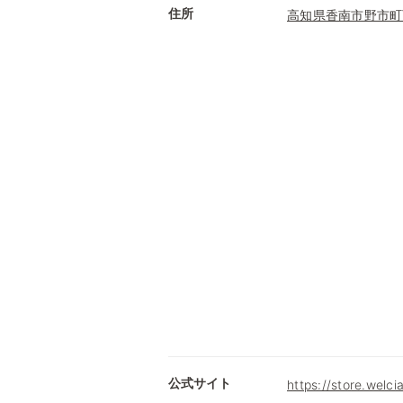
住所
高知県香南市野市町
公式サイト
https://store.welc