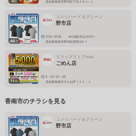
4
枚
高知県香南市野市町下井４８１−１
コメリハード＆グリーン
野市店
9:00-19:30 ※灯油販売は10:00～
46
枚
高知県香南市野市町東野341-1
ドラッグストアmac
ごめん店
9：00-22：00
11
枚
高知県南国市大そね甲７５１－１
香南市のチラシを見る
コメリハード＆グリーン
野市店