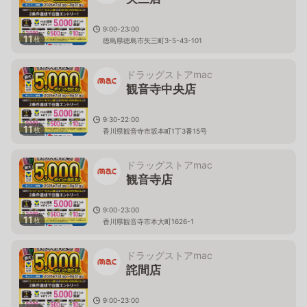
9:00-23:00
11
枚
徳島県徳島市矢三町3-5-43-101
ドラッグストアmac
観音寺中央店
9:30-22:00
11
枚
香川県観音寺市坂本町1丁3番15号
ドラッグストアmac
観音寺店
9:00-23:00
11
枚
香川県観音寺市本大町1626-1
ドラッグストアmac
詫間店
9:00-23:00