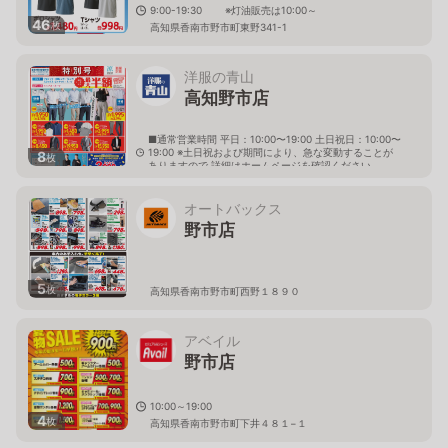
9:00-19:30 ※灯油販売は10:00～
46
枚
高知県香南市野市町東野341-1
洋服の青山
高知野市店
■通常営業時間 平日：10:00〜19:00 土日祝日：10:00〜
19:00 ※土日祝および期間により、急な変動することが
8
枚
ありますので 詳細はホームページを確認ください
高知県香南市野市町西野2203番1
オートバックス
野市店
5
枚
高知県香南市野市町西野１８９０
アベイル
野市店
10:00～19:00
4
枚
高知県香南市野市町下井４８１−１