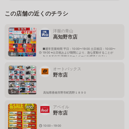
この店舗の近くのチラシ
洋服の青山
高知野市店
■通常営業時間 平日：10:00〜19:00 土日祝日：10:00〜
19:00 ※土日祝および期間により、急な変動することが
8
枚
ありますので 詳細はホームページを確認ください
高知県香南市野市町西野2203番1
オートバックス
野市店
5
枚
高知県香南市野市町西野１８９０
アベイル
野市店
10:00～19:00