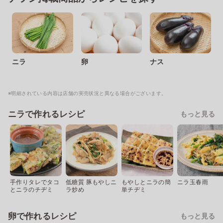
ニラ
卵
ナス
※明細されている内容は店舗の実売状況と異なる場合がございます。
ニラで作れるレシピ
もっと見る
手作りタレでタコ
低糖質 豚もやしニ
もやしとニラの簡
ニラ玉春雨
とニラのチヂミ
ラ炒め
単チヂミ
卵で作れるレシピ
もっと見る