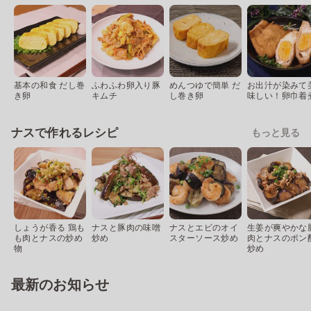
基本の和食 だし巻
ふわふわ卵入り豚
めんつゆで簡単 だ
お出汁が染みて
き卵
キムチ
し巻き卵
味しい！卵巾着
ナスで作れるレシピ
もっと見る
しょうが香る 鶏も
ナスと豚肉の味噌
ナスとエビのオイ
生姜が爽やかな
も肉とナスの炒め
炒め
スターソース炒め
肉とナスのポン
物
炒め
最新のお知らせ