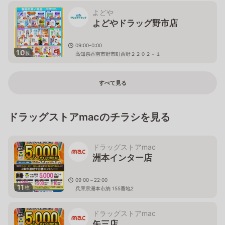
よどや
よどやドラッグ野市店
09:00-0:00
10
枚
高知県香南市野市町西野２２０２－１
すべて見る
ドラッグストアmacのチラシを見る
ドラッグストアmac
洲本インター店
09:00～22:00
11
枚
兵庫県洲本市納 155番地2
ドラッグストアmac
矢三店