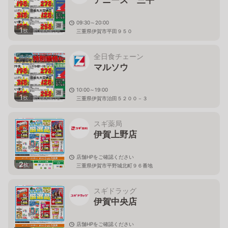
アニーズ 三平
09:30～20:00
1
枚
三重県伊賀市平田９５０
全日食チェーン
マルソウ
10:00～19:00
1
枚
三重県伊賀市治田５２００－３
スギ薬局
伊賀上野店
店舗HPをご確認ください
2
枚
三重県伊賀市平野城北町９６番地
スギドラッグ
伊賀中央店
店舗HPをご確認ください