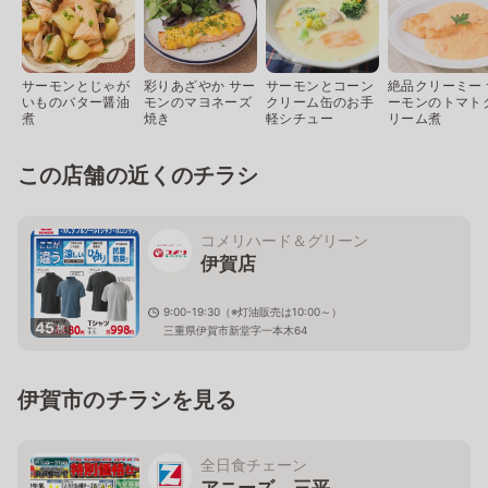
サーモンとじゃが
彩りあざやか サー
サーモンとコーン
絶品クリーミー 
いものバター醤油
モンのマヨネーズ
クリーム缶のお手
ーモンのトマト
煮
焼き
軽シチュー
リーム煮
この店舗の近くのチラシ
コメリハード＆グリーン
伊賀店
9:00-19:30（※灯油販売は10:00～）
45
枚
三重県伊賀市新堂字一本木64
伊賀市のチラシを見る
全日食チェーン