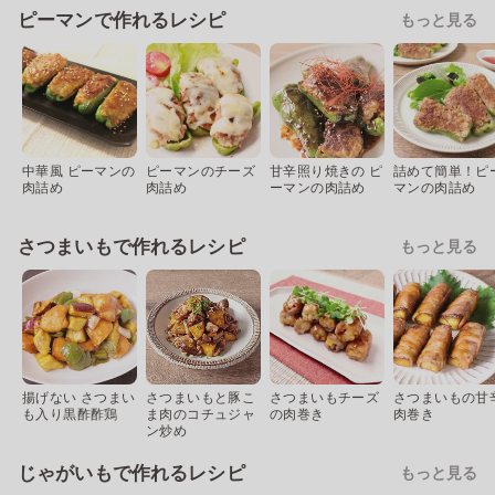
ピーマンで作れるレシピ
もっと見る
中華風 ピーマンの
ピーマンのチーズ
甘辛照り焼きの ピ
詰めて簡単！ピ
肉詰め
肉詰め
ーマンの肉詰め
マンの肉詰め
さつまいもで作れるレシピ
もっと見る
揚げない さつまい
さつまいもと豚こ
さつまいもチーズ
さつまいもの甘
も入り黒酢酢鶏
ま肉のコチュジャ
の肉巻き
肉巻き
ン炒め
じゃがいもで作れるレシピ
もっと見る