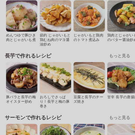
めんつゆで豚ひき
節約 じゃがいもと
じゃがいもと鶏肉
鶏肉とじゃがい
肉とじゃがいも煮
鶏むね肉のマヨ醤
のトマト煮込み
のバター醤油炒
油炒め
長芋で作れるレシピ
もっと見る
豚バラと長芋の梅
おろしでさっぱ
豆腐と長芋のチー
甘辛 長芋の唐揚
オイスター炒め
り！長芋と梅の豚
ズ焼き
巻き
サーモンで作れるレシピ
もっと見る