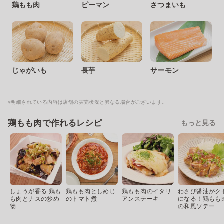
鶏もも肉
ピーマン
さつまいも
じゃがいも
長芋
サーモン
※明細されている内容は店舗の実売状況と異なる場合がございます。
鶏もも肉で作れるレシピ
もっと見る
しょうが香る 鶏も
鶏もも肉としめじ
鶏もも肉のイタリ
わさび醤油がク
も肉とナスの炒め
のトマト煮
アンステーキ
になる！鶏もも
物
の和風ソテー