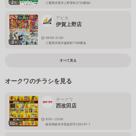
2
枚
三重県伊賀市上野茅町2725番地1
アピタ
伊賀上野店
09:00-21:00
3
枚
三重県伊賀市服部町1788番地
すべて見る
オークワのチラシを見る
オークワ
西改田店
9:00～23:00
10
枚
岐阜県岐阜市西改田字川向147-1