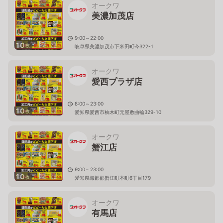
オークワ
美濃加茂店
9:00～22:00
10
枚
岐阜県美濃加茂市下米田町今322-1
オークワ
愛西プラザ店
8:00～23:00
10
枚
愛知県愛西市柚木町元屋敷曲輪329-10
オークワ
蟹江店
9:00～23:00
10
枚
愛知県海部郡蟹江町本町6丁目179
オークワ
有馬店