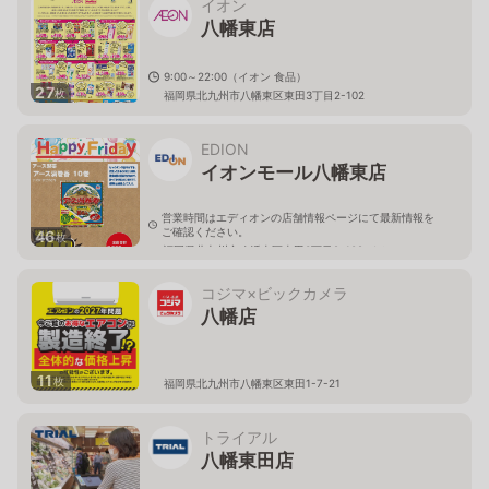
イオン
八幡東店
9:00～22:00（イオン 食品）
27
枚
福岡県北九州市八幡東区東田3丁目2-102
EDION
イオンモール八幡東店
営業時間はエディオンの店舗情報ページにて最新情報を
ご確認ください。
46
枚
福岡県北九州市八幡東区東田3丁目2-102 イオンモール
八幡東1階
コジマ×ビックカメラ
八幡店
11
枚
福岡県北九州市八幡東区東田1-7-21
トライアル
八幡東田店