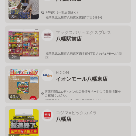
24時間（一部店舗除く）
8
枚
福岡県北九州市八幡東区東田1丁目5番9号
マックスバリュエクスプレス
八幡駅前店
福岡県北九州市八幡東区西本町4丁目さわらびモール1街
2
枚
区
EDION
イオンモール八幡東店
営業時間はエディオンの店舗情報ページにて最新情報を
ご確認ください。
46
枚
福岡県北九州市八幡東区東田3丁目2-102 イオンモール
八幡東1階
コジマ×ビックカメラ
八幡店