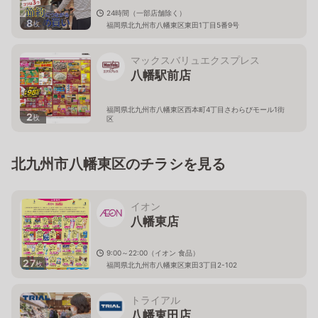
24時間（一部店舗除く）
8
枚
福岡県北九州市八幡東区東田1丁目5番9号
マックスバリュエクスプレス
八幡駅前店
福岡県北九州市八幡東区西本町4丁目さわらびモール1街
2
枚
区
北九州市八幡東区のチラシを見る
イオン
八幡東店
9:00～22:00（イオン 食品）
27
枚
福岡県北九州市八幡東区東田3丁目2-102
トライアル
八幡東田店