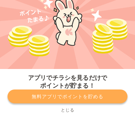
今すぐアプリをダウンロードする
アプリでチラシを見るだけで
ポイントが貯まる！
無料アプリでポイントを貯める
プライバシーポリシー
利用規約
運営会社
サービスに関してのお問い合わせ
チラシ掲載をお考えの方
とじる
Copyright© Kurashiru, Inc. All Rights Reserved.