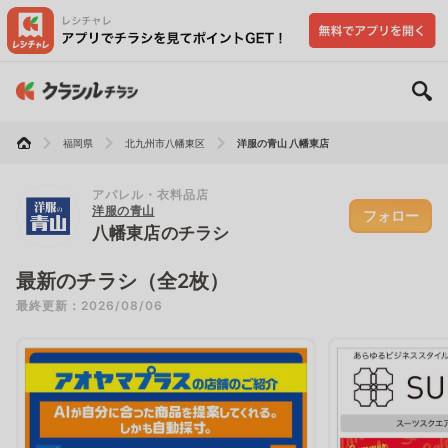
福岡県
北九州市八幡東区
洋服の青山 八幡東店
アパレル・衣料品店
洋服の青山
フォロー
八幡東店のチラシ
最新のチラシ（全2枚）
最終更新：2026/08/06