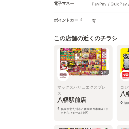
電子マネー
PayPay / QuicPay 
ポイントカード
有
この店舗の近くのチラシ
2
枚
マックスバリュエクスプレ
コジ
八
ス
八幡駅前店
福
福岡県北九州市八幡東区西本町4丁目
さわらびモール1街区