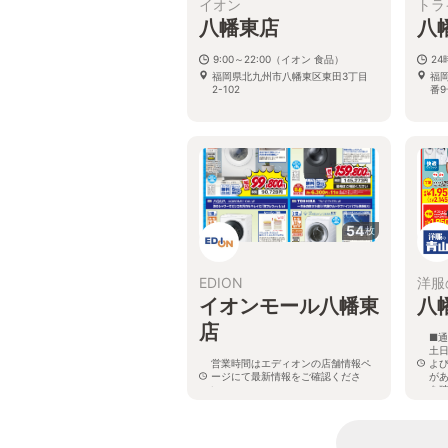
イオン
トラ
八幡東店
八
9:00～22:00（イオン 食品）
2
福岡県北九州市八幡東区東田3丁目
福
2-102
番9
54
枚
EDION
洋服
イオンモール八幡東
八
店
■通
土日
営業時間はエディオンの店舗情報ペ
よ
ージにて最新情報をご確認くださ
が
い。
を
福岡県北九州市八幡東区東田3丁目2-
福
102 イオンモール八幡東1階
番1