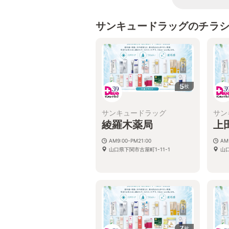
サンキュードラッグのチラ
5
枚
サンキュードラッグ
サン
綾羅木薬局
上
AM9:00-PM21:00
AM
山口県下関市古屋町1-11-1
山
7
枚