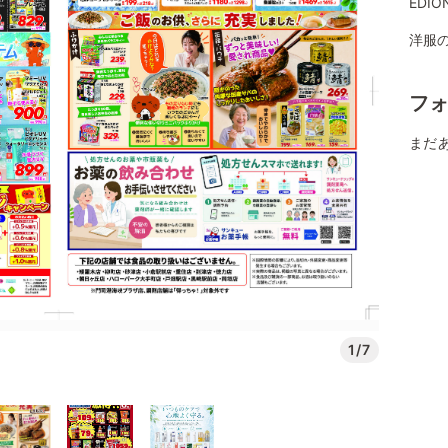
EDI
洋服の
フ
まだ
1/7
内