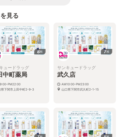
シを見る
8
7
枚
枚
キュードラッグ
サンキュードラッグ
田中町薬局
武久店
9:00-PM22:00
AM10:00-PM23:00
口県下関市上田中町2-9-3
山口県下関市武久町2-1-15
7
5
枚
枚