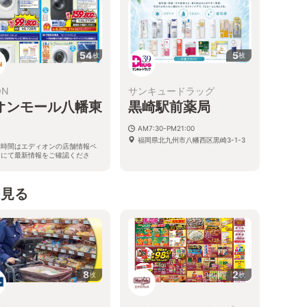
54
5
枚
枚
ON
サンキュードラッグ
オンモール八幡東
黒崎駅前薬局
AM7:30-PM21:00
福岡県北九州市八幡西区黒崎3-1-3
業時間はエディオンの店舗情報ペ
ジにて最新情報をご確認くださ
。
県北九州市八幡東区東田3丁目2-
2 イオンモール八幡東1階
を見る
8
2
枚
枚