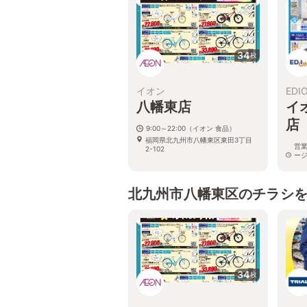
34
枚
イオン
EDI
八幡東店
イ
店
9:00～22:00（イオン 食品）
福岡県北九州市八幡東区東田3丁目
営
2-102
ー
い
福岡
10
北九州市八幡東区のチラシ
34
枚