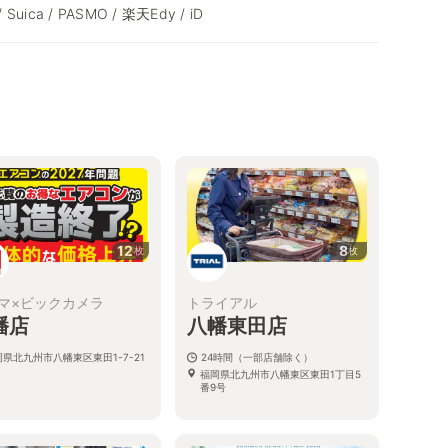
/ Suica / PASMO / 楽天Edy / iD
12
8
枚
枚
マ×ビックカメラ
トライアル
幡店
八幡東田店
岡県北九州市八幡東区東田1-7-21
24時間（一部店舗除く）
福岡県北九州市八幡東区東田1丁目5
番9号