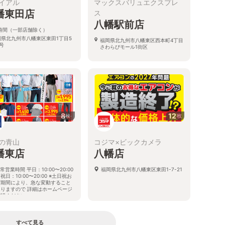
イアル
マックスバリュエクスプレ
幡東田店
ス
八幡駅前店
4時間（一部店舗除く）
岡県北九州市八幡東区東田1丁目5
福岡県北九州市八幡東区西本町4丁目
号
さわらびモール1街区
8
12
枚
枚
の青山
コジマ×ビックカメラ
幡東店
八幡店
常営業時間 平日：10:00〜20:00
福岡県北九州市八幡東区東田1-7-21
祝日：10:00〜20:00 ※土日祝お
び期間により、急な変動すること
ありますので 詳細はホームページ
確認ください
岡県北九州市八幡東区東田三丁目1
5号
すべて見る