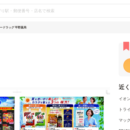
ードラッグ 平野薬局
近
イオン
トラ
マッ