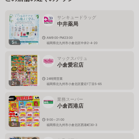
サンキュードラッグ
中井薬局
AM9:00-PM23:00
5
枚
福岡県北九州市小倉北区中井2-4-20
マックスバリュ
小倉愛宕店
24時間営業
2
枚
福岡県北九州市小倉北区愛宕1丁目5-65
業務スーパー
小倉西港店
9:00～21:00
3
枚
福岡県北九州市小倉北区西港町30-3