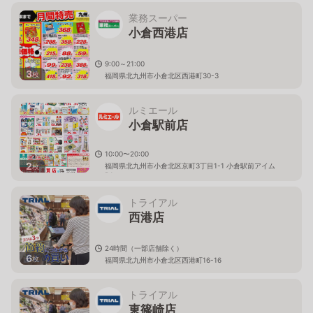
業務スーパー
小倉西港店
9:00～21:00
3
枚
福岡県北九州市小倉北区西港町30-3
ルミエール
小倉駅前店
10:00〜20:00
2
福岡県北九州市小倉北区京町3丁目1-1 小倉駅前アイム
枚
B1
トライアル
西港店
24時間（一部店舗除く）
6
枚
福岡県北九州市小倉北区西港町16-16
トライアル
東篠崎店