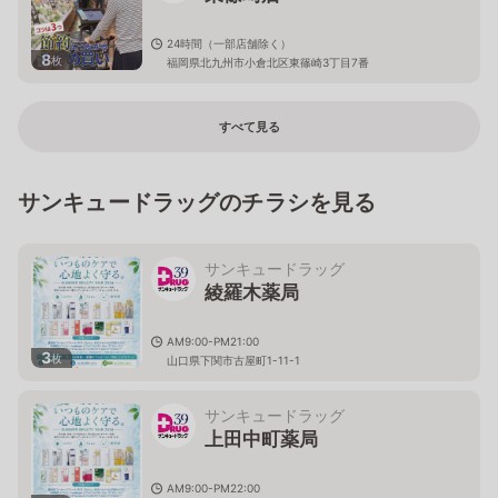
24時間（一部店舗除く）
8
枚
福岡県北九州市小倉北区東篠崎3丁目7番
すべて見る
サンキュードラッグのチラシを見る
サンキュードラッグ
綾羅木薬局
AM9:00-PM21:00
3
枚
山口県下関市古屋町1-11-1
サンキュードラッグ
上田中町薬局
AM9:00-PM22:00