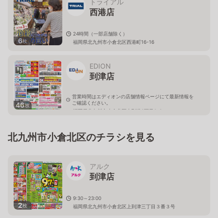
トライアル
西港店
24時間（一部店舗除く）
6
枚
福岡県北九州市小倉北区西港町16-16
EDION
到津店
営業時間はエディオンの店舗情報ページにて最新情報を
ご確認ください。
46
枚
福岡県北九州市小倉北区上到津3丁目3-3
北九州市小倉北区のチラシを見る
アルク
到津店
9:30～23:00
2
枚
福岡県北九州市小倉北区上到津三丁目３番３号