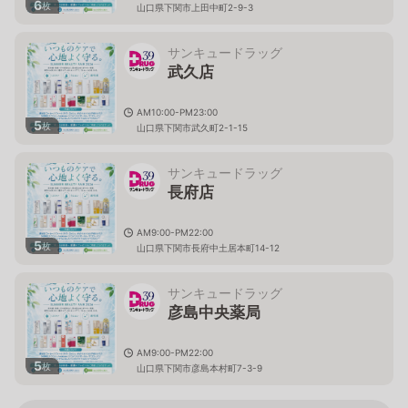
6
枚
山口県下関市上田中町2-9-3
サンキュードラッグ
武久店
AM10:00-PM23:00
5
枚
山口県下関市武久町2-1-15
サンキュードラッグ
長府店
AM9:00-PM22:00
5
枚
山口県下関市長府中土居本町14-12
サンキュードラッグ
彦島中央薬局
AM9:00-PM22:00
5
枚
山口県下関市彦島本村町7-3-9