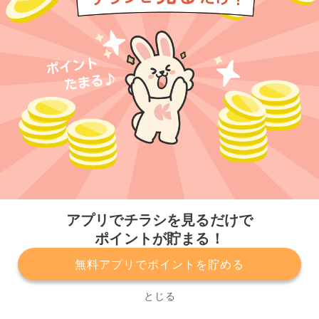
今すぐアプリをダウンロードする
アプリでチラシを見るだけで
ポイントが貯まる！
無料アプリでポイントを貯める
プライバシーポリシー
利用規約
運営会社
サービスに関してのお問い合わせ
チラシ掲載をお考えの方
とじる