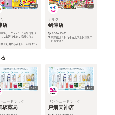
54
2
枚
枚
ON
アルク
津店
到津店
業時間はエディオンの店舗情報ペ
9:30～23:00
ジにて最新情報をご確認くださ
福岡県北九州市小倉北区上到津三丁
。
目３番３号
岡県北九州市小倉北区上到津3丁目
見る
5
8
枚
枚
キュードラッグ
サンキュードラッグ
畑駅薬局
戸畑天神店