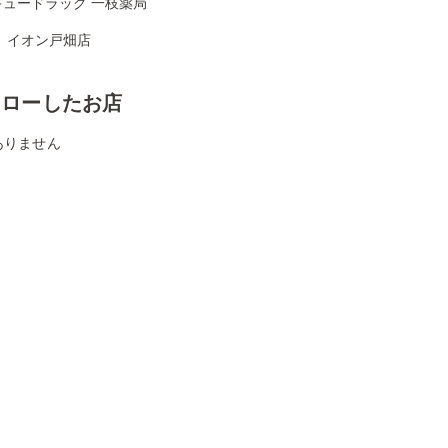
キュードラッグ 一枝薬局
 イオン戸畑店
ォローしたお店
ありません