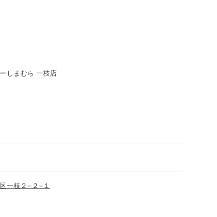
ーしまむら 一枝店
区一枝２−２−１