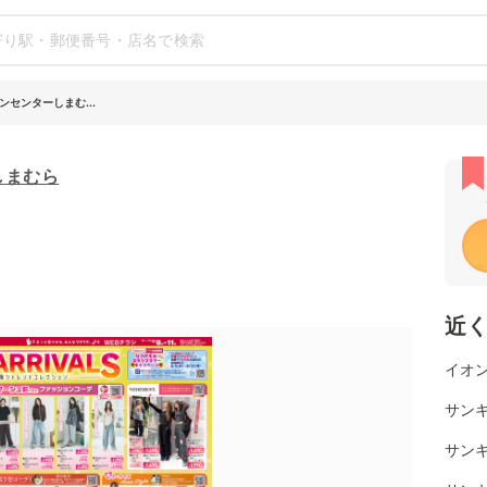
ンセンターしまむ...
しまむら
近
イオン
サン
サン