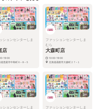
3
3
枚
枚
ッションセンターしま
ファッションセンターしま
むら
庭店
大森町店
00-19:00
10:00-19:00
海道恵庭市中島町６−８−５
北海道函館市大森町２７−１
3
3
枚
枚
ッションセンターしま
ファッションセンターしま