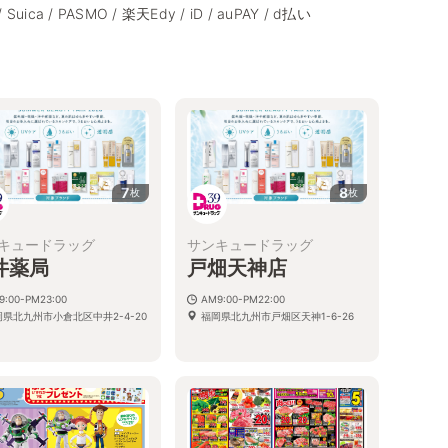
/ Suica / PASMO / 楽天Edy / iD / auPAY / d払い
7
8
枚
枚
キュードラッグ
サンキュードラッグ
井薬局
戸畑天神店
9:00-PM23:00
AM9:00-PM22:00
岡県北九州市小倉北区中井2-4-20
福岡県北九州市戸畑区天神1-6-26