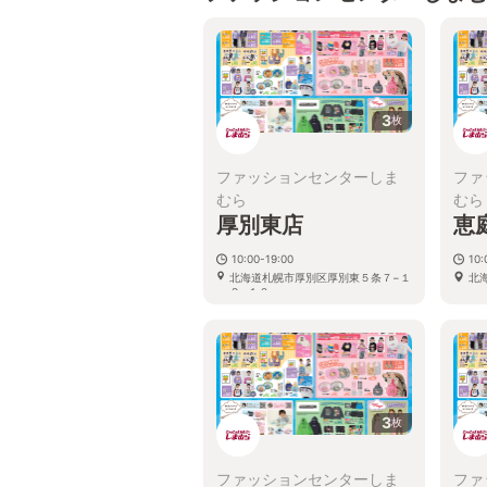
3
枚
ファッションセンターしま
ファ
むら
むら
厚別東店
恵
10:00-19:00
10:
北海道札幌市厚別区厚別東５条７−１
北
２−１０
3
枚
ファッションセンターしま
ファ