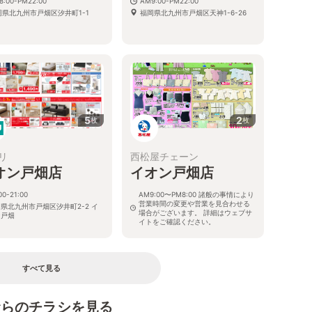
8:00-PM22:00
AM9:00-PM22:00
岡県北九州市戸畑区汐井町1-1
福岡県北九州市戸畑区天神1-6-26
5
2
枚
枚
リ
西松屋チェーン
オン戸畑店
イオン戸畑店
00-21:00
AM9:00〜PM8:00 諸般の事情により
営業時間の変更や営業を見合わせる
県北九州市戸畑区汐井町2-2 イ
場合がございます。 詳細はウェブサ
ン戸畑
イトをご確認ください。
福岡県北九州市戸畑区汐井町２－２
すべて見る
むらのチラシを見る