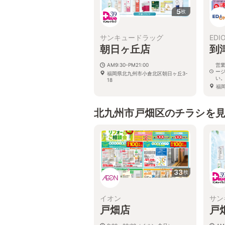
5
枚
サンキュードラッグ
EDI
朝日ヶ丘店
到
AM9:30-PM21:00
営
ー
福岡県北九州市小倉北区朝日ヶ丘3-
い
18
福
3-3
北九州市戸畑区のチラシを
33
枚
イオン
サン
戸畑店
戸