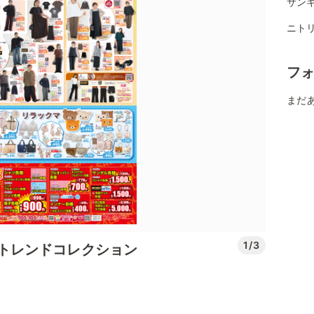
サン
ニトリ
フ
まだ
1/3
先取りトレンドコレクション