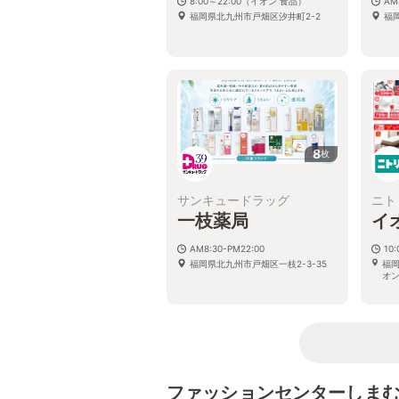
8:00～22:00（イオン 食品）
AM
福岡県北九州市戸畑区汐井町2-2
福
8
枚
サンキュードラッグ
ニト
一枝薬局
イ
AM8:30-PM22:00
10:
福岡県北九州市戸畑区一枝2-3-35
福岡
オ
ファッションセンターしま