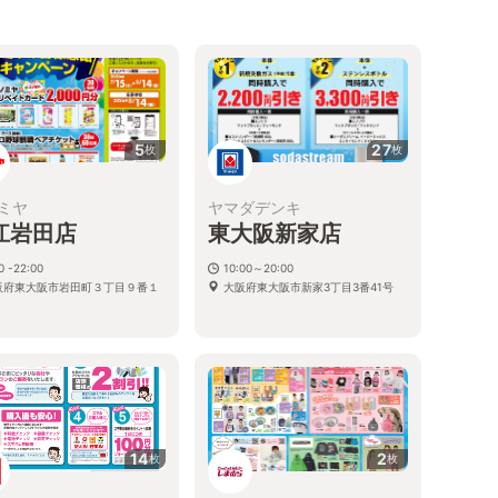
5
27
枚
枚
ミヤ
ヤマダデンキ
江岩田店
東大阪新家店
0 -22:00
10:00～20:00
阪府東大阪市岩田町３丁目９番１
大阪府東大阪市新家3丁目3番41号
14
2
枚
枚