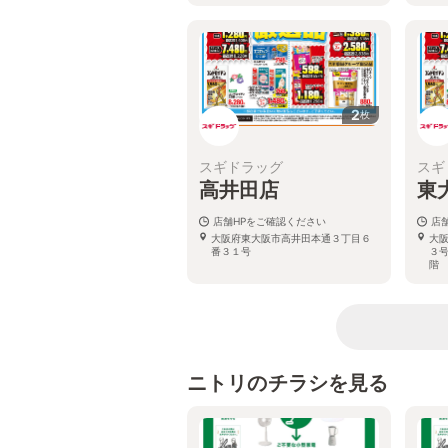
2
枚
スギドラッグ
スギ
高井田店
東
店舗HPをご確認ください
店
大阪府東大阪市高井田本通３丁目６
大
番３１号
３
階
ニトリのチラシを見る