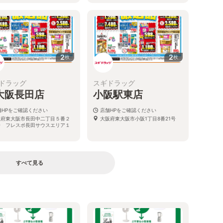
2
2
枚
枚
ドラッグ
スギドラッグ
大阪長田店
小阪駅東店
舗HPをご確認ください
店舗HPをご確認ください
阪府東大阪市長田中二丁目５番２
大阪府東大阪市小阪1丁目8番21号
号 フレスポ長田サウスエリア１
すべて見る