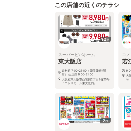
この店舗の近くのチラシ
10
枚
スーパービバホーム
コノ
東大阪店
若
資材館 7:00-21:00（日曜日9時開
9:0
店） 生活館 9:00-21:00
大
大阪府東大阪市西岩田2丁目3番25号
号
『ニトリモール東大阪内』
2
枚