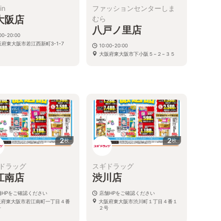
in
ファッションセンターしま
大阪店
むら
八戸ノ里店
00-20:00
阪府東大阪市若江西新町3-1-7
10:00-20:00
大阪府東大阪市下小阪５−２−３５
2
2
枚
枚
ドラッグ
スギドラッグ
江南店
渋川店
舗HPをご確認ください
店舗HPをご確認ください
阪府東大阪市若江南町一丁目４番
大阪府東大阪市渋川町１丁目４番１
号
２号