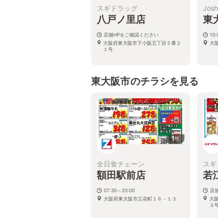
スギドラッグ
Josh
八戸ノ里店
東
店舗HPをご確認ください
10:
大阪府東大阪市下小阪五丁目５番２
大
１号
東大阪市のチラシを見る
1
枚
全日食チェーン
スギ
額田駅前店
若
07:30～20:00
店
大阪府東大阪市立花町１６－１３
大
３