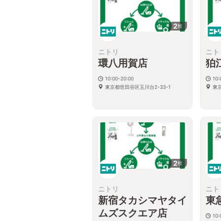
2
枚
ニトリ
ニト
環八用賀店
狛
10:00-20:00
10:
東京都世田谷区玉川台2-33-1
東
2
枚
ニトリ
ニト
新宿タカシマヤタイ
東
ムズスクエア店
10: