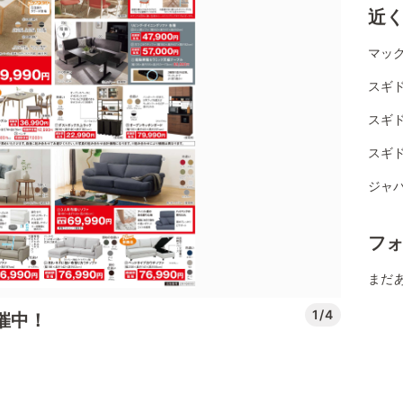
近
マッ
スギ
スギド
スギド
ジャ
フ
まだ
1/4
開催中！