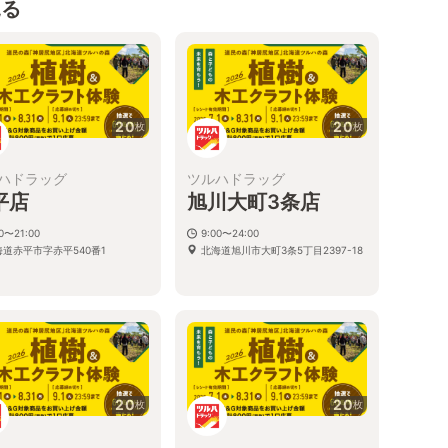
見る
20
20
枚
枚
ハドラッグ
ツルハドラッグ
平店
旭川大町3条店
00〜21:00
9:00〜24:00
海道赤平市字赤平540番1
北海道旭川市大町3条5丁目2397-18
20
20
枚
枚