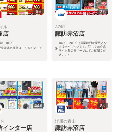
5
7
枚
枚
イル
AOKI
島店
諏訪赤沼店
00～19:00
10:00～20:00（営業時間が変更とな
る場合がございます。詳しくは公式
野県諏訪市高島４－１５１２－１
サイト各店舗ページにてご確認くだ
さい。）
長野県諏訪市四賀赤沼1751
44
8
枚
枚
ON
洋服の青山
訪インター店
諏訪赤沼店