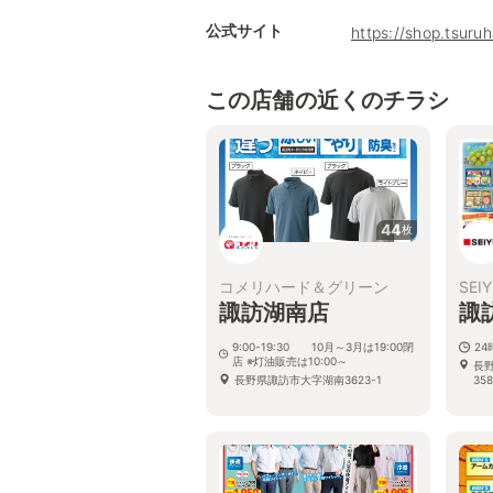
公式サイト
https://shop.tsur
この店舗の近くのチラシ
44
枚
コメリハード＆グリーン
SEI
諏訪湖南店
諏
9:00-19:30 10月～3月は19:00閉
2
店 ※灯油販売は10:00～
長
長野県諏訪市大字湖南3623-1
358