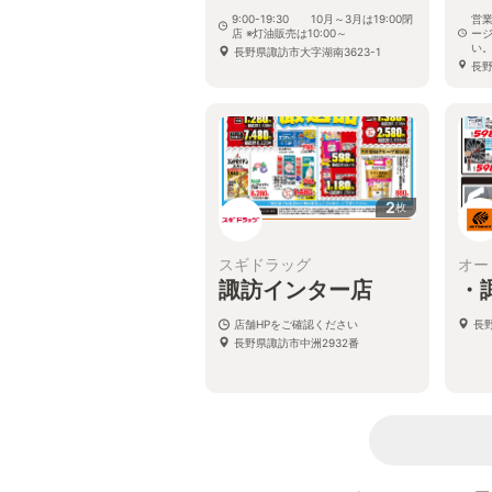
9:00-19:30 10月～3月は19:00閉
営
店 ※灯油販売は10:00～
ー
い
長野県諏訪市大字湖南3623-1
長野
ョ
2
枚
スギドラッグ
オー
諏訪インター店
・
店舗HPをご確認ください
長
長野県諏訪市中洲2932番