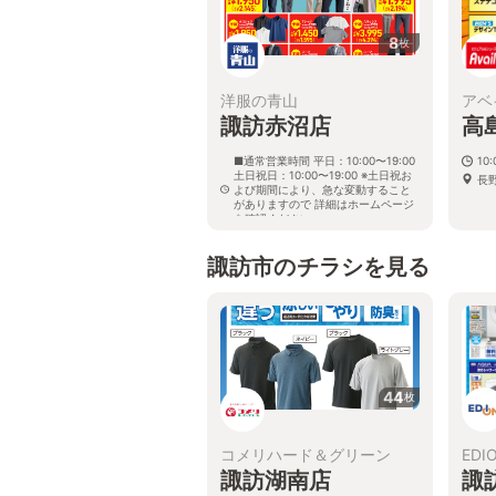
8
枚
洋服の青山
アベ
諏訪赤沼店
高
■通常営業時間 平日：10:00〜19:00
10:
土日祝日：10:00〜19:00 ※土日祝お
長
よび期間により、急な変動すること
がありますので 詳細はホームページ
を確認ください
長野県諏訪市大字四賀字赤沼1823番
諏訪市のチラシを見る
44
枚
コメリハード＆グリーン
EDI
諏訪湖南店
諏