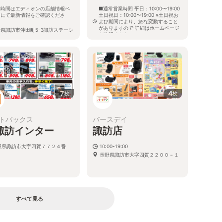
業時間はエディオンの店舗情報ペ
■通常営業時間 平日：10:00〜19:00
ジにて最新情報をご確認くださ
土日祝日：10:00〜19:00 ※土日祝お
。
よび期間により、急な変動すること
がありますので 詳細はホームページ
県諏訪市沖田町5-3諏訪ステーシ
を確認ください
ンパーク内
長野県諏訪市大字四賀字赤沼1823番
7
4
枚
枚
トバックス
バースデイ
諏訪インター
諏訪店
野県諏訪市大字四賀７７２４番
10:00-19:00
長野県諏訪市大字四賀２２００－１
すべて見る