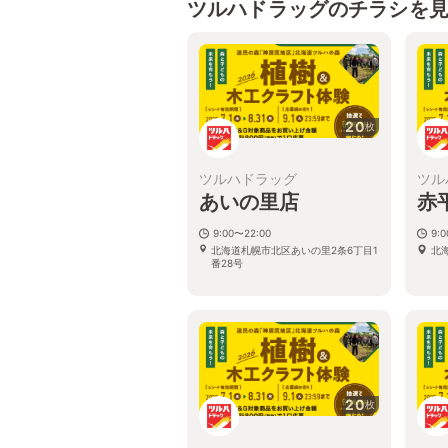
ツルハドラッグのチラシを
20
枚
ツルハドラッグ
ツル
あいの里店
赤
9:00〜22:00
9:
北海道札幌市北区あいの里2条6丁目1
北
番28号
20
枚