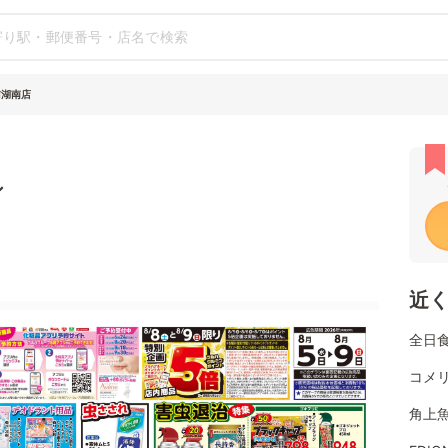
訪湖南店
シ
近
全日
コメ
角上魚