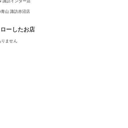
ON 諏訪インター店
の青山 諏訪赤沼店
ォローしたお店
ありません