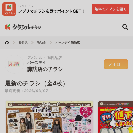
長野県
諏訪市
バースデイ 諏訪店
アパレル・衣料品店
バースデイ
フォロー
諏訪店のチラシ
最新のチラシ（全4枚）
最終更新：2026/08/07