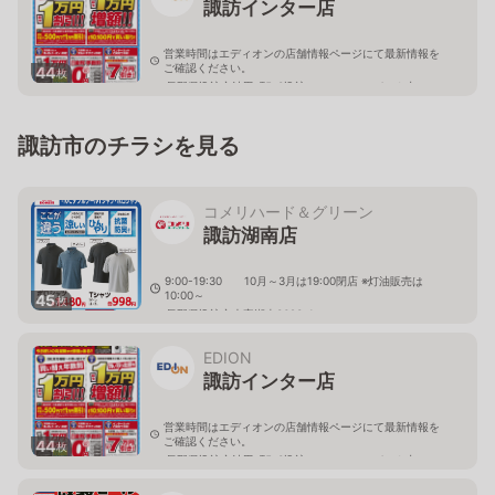
諏訪インター店
営業時間はエディオンの店舗情報ページにて最新情報を
ご確認ください。
44
枚
長野県諏訪市沖田町5-3諏訪ステーションパーク内
諏訪市のチラシを見る
コメリハード＆グリーン
諏訪湖南店
9:00-19:30 10月～3月は19:00閉店 ※灯油販売は
10:00～
45
枚
長野県諏訪市大字湖南3623-1
EDION
諏訪インター店
営業時間はエディオンの店舗情報ページにて最新情報を
ご確認ください。
44
枚
長野県諏訪市沖田町5-3諏訪ステーションパーク内