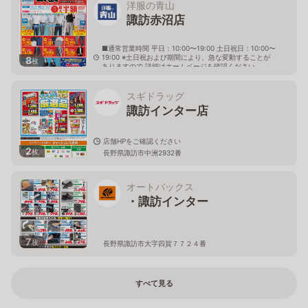
洋服の青山
諏訪赤沼店
■通常営業時間 平日：10:00〜19:00 土日祝日：10:00〜
19:00 ※土日祝および期間により、急な変動することが
8
枚
ありますので 詳細はホームページを確認ください
長野県諏訪市大字四賀字赤沼1823番
スギドラッグ
諏訪インター店
店舗HPをご確認ください
2
枚
長野県諏訪市中洲2932番
オートバックス
・諏訪インター
7
枚
長野県諏訪市大字四賀７７２４番
すべて見る