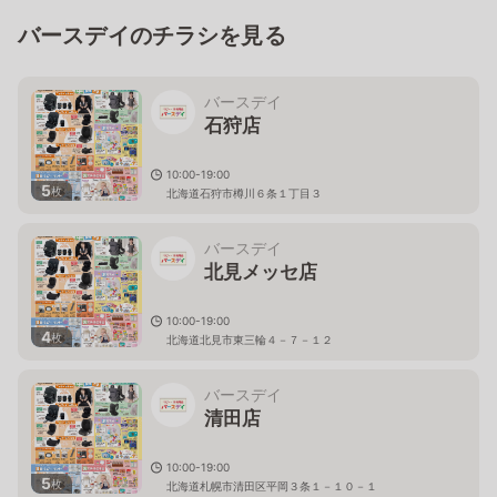
バースデイのチラシを見る
バースデイ
石狩店
10:00-19:00
5
枚
北海道石狩市樽川６条１丁目３
バースデイ
北見メッセ店
10:00-19:00
4
枚
北海道北見市東三輪４－７－１２
バースデイ
清田店
10:00-19:00
5
枚
北海道札幌市清田区平岡３条１－１０－１