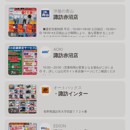
洋服の青山
諏訪赤沼店
■通常営業時間 平日：10:00〜19:00 土日祝日：10:00〜
19:00 ※土日祝および期間により、急な変動することが
8
枚
ありますので 詳細はホームページを確認ください
長野県諏訪市大字四賀字赤沼1823番
AOKI
諏訪赤沼店
10:00～20:00（営業時間が変更となる場合がございま
す。詳しくは公式サイト各店舗ページにてご確認くださ
7
枚
い。）
長野県諏訪市四賀赤沼1751
オートバックス
・諏訪インター
7
枚
長野県諏訪市大字四賀７７２４番
EDION