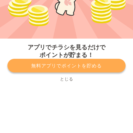
今すぐアプリをダウンロードする
アプリでチラシを見るだけで
ポイントが貯まる！
無料アプリでポイントを貯める
プライバシーポリシー
利用規約
運営会社
サービスに関してのお問い合わせ
チラシ掲載をお考えの方
とじる
Copyright© Kurashiru, Inc. All Rights Reserved.