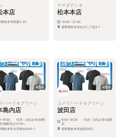
ン
ヤマダデンキ
松本店
松本本店
野県松本市双葉5-20
10:00～21:00
長野県松本市出川二丁目3-1
45
45
枚
枚
リハード＆グリーン
コメリハード＆グリーン
本島内店
波田店
00-19:30 10月～3月は19:00閉
9:00-19:30 10月～3月は19:00閉
※灯油販売は10:00～
店
県松本市大字島内3441-1
長野県松本市波田5422