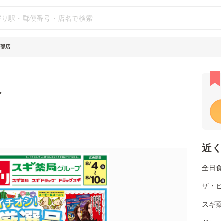
笹部店
シ
近
全日
ザ・ビ
スギ