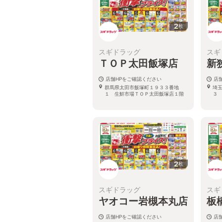
2
枚
スギドラッグ
スギ
ＴＯＰ太田飯塚店
新
店舗HPをご確認ください
店
群馬県太田市飯塚町１９３３番地
埼
１ 生鮮市場ＴＯＰ太田飯塚店１階
３
2
枚
スギドラッグ
スギ
ヤオコー岩槻本丸店
板
店舗HPをご確認ください
店