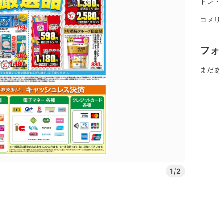
ドン
コメ
フ
まだ
1/2