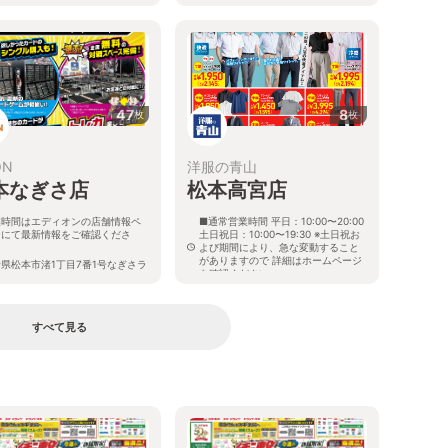
47
8
枚
枚
ON
洋服の青山
本なぎさ店
松本高宮店
業時間はエディオンの店舗情報ペ
■通常営業時間 平日：10:00〜20:00
ジにて最新情報をご確認くださ
土日祝日：10:00〜19:30 ※土日祝お
。
よび期間により、急な変動すること
がありますので 詳細はホームページ
県松本市渚1丁目7番1号なぎさラ
を確認ください
フサイト内
長野県松本市高宮中2番3号
すべて見る
る