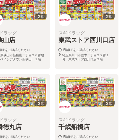
2
2
枚
枚
ドラッグ
スギドラッグ
狭山店
東武ストア西川口店
舗HPをご確認ください
店舗HPをご確認ください
玉県狭山市新狭山二丁目２０番地
埼玉県川口市並木二丁目２２番１
 ベイシアタウン新狭山 １階
号 東武ストア西川口店２階
2
2
枚
枚
ドラッグ
スギドラッグ
橋徳丸店
千歳船橋店
舗HPをご確認ください
店舗HPをご確認ください