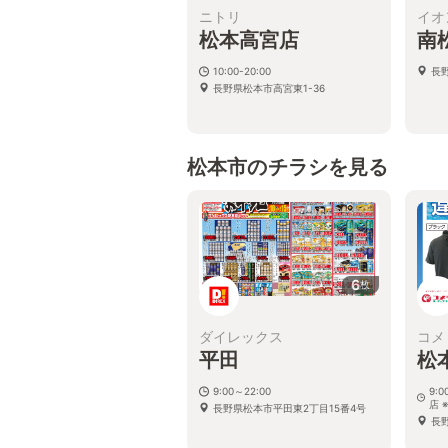
ニトリ
イオ
松本高宮店
南
10:00-20:00
長
長野県松本市高宮東1-36
松本市のチラシを見る
6
枚
ダイレックス
コメ
平田
松
9:00～22:00
9:
店 
長野県松本市平田東2丁目15番4号
長野