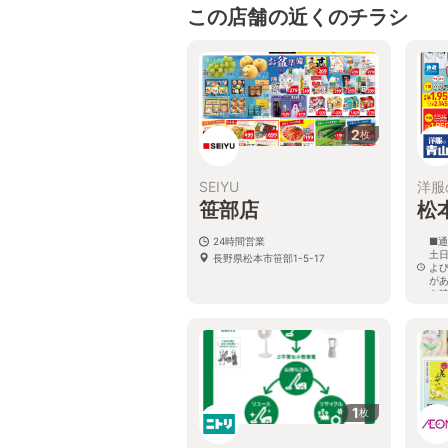
この店舗の近くのチラシ
2
枚
SEIYU
洋服
笹部店
松
24時間営業
■通
土日
長野県松本市笹部1-5-17
よ
が
を
長
1
枚