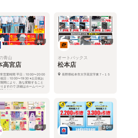
8
7
枚
枚
の青山
オートバックス
本高宮店
松本店
常営業時間 平日：10:00〜20:00
長野県松本市大字高宮字東７−１５
祝日：10:00〜19:30 ※土日祝お
び期間により、急な変動すること
ありますので 詳細はホームページ
確認ください
野県松本市高宮中2番3号
3
30
枚
枚