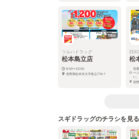
19
枚
ツルハドラッグ
EDI
松本島立店
松
9:00〜23:00
営
ー
長野県松本市大字島立774-1
い
長野
イ
スギドラッグのチラシを見