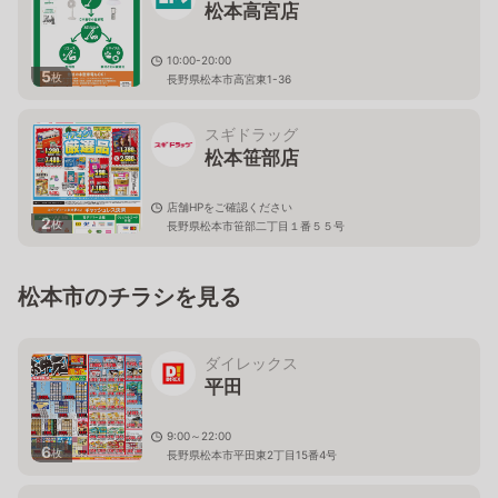
松本高宮店
10:00-20:00
5
枚
長野県松本市高宮東1-36
スギドラッグ
松本笹部店
店舗HPをご確認ください
2
枚
長野県松本市笹部二丁目１番５５号
松本市のチラシを見る
ダイレックス
平田
9:00～22:00
6
枚
長野県松本市平田東2丁目15番4号