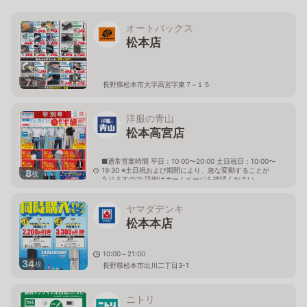
オートバックス
松本店
7
枚
長野県松本市大字高宮字東７−１５
洋服の青山
松本高宮店
■通常営業時間 平日：10:00〜20:00 土日祝日：10:00〜
19:30 ※土日祝および期間により、急な変動することが
8
枚
ありますので 詳細はホームページを確認ください
長野県松本市高宮中2番3号
ヤマダデンキ
松本本店
10:00～21:00
34
枚
長野県松本市出川二丁目3-1
ニトリ