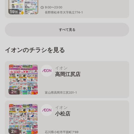
9:00〜23:00
19
枚
長野県松本市大字島立774-1
すべて見る
イオンのチラシを見る
イオン
高岡江尻店
2
枚
富山県高岡市江尻331-1
イオン
小松店
2
枚
石川県小松市平面町ア69