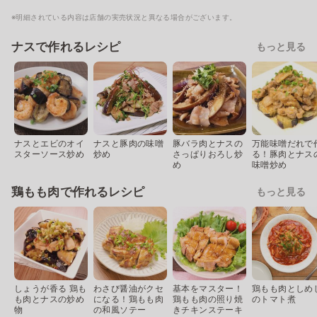
※明細されている内容は店舗の実売状況と異なる場合がございます。
ナスで作れるレシピ
もっと見る
ナスとエビのオイ
ナスと豚肉の味噌
豚バラ肉とナスの
万能味噌だれで
スターソース炒め
炒め
さっぱりおろし炒
る！豚肉とナス
め
味噌炒め
鶏もも肉で作れるレシピ
もっと見る
しょうが香る 鶏も
わさび醤油がクセ
基本をマスター！
鶏もも肉としめ
も肉とナスの炒め
になる！鶏もも肉
鶏もも肉の照り焼
のトマト煮
物
の和風ソテー
きチキンステーキ