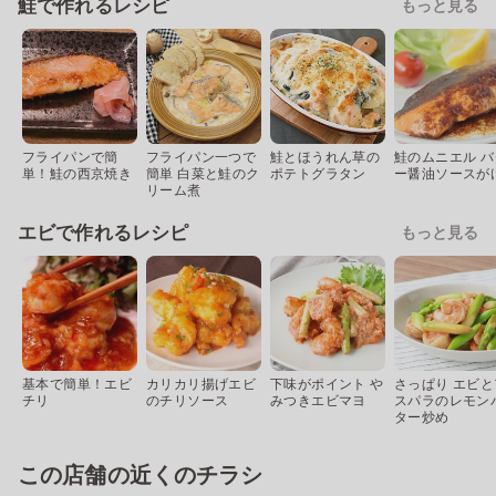
鮭で作れるレシピ
もっと見る
フライパンで簡
フライパン一つで
鮭とほうれん草の
鮭のムニエル バ
単！鮭の西京焼き
簡単 白菜と鮭のク
ポテトグラタン
ー醤油ソースが
リーム煮
エビで作れるレシピ
もっと見る
基本で簡単！エビ
カリカリ揚げエビ
下味がポイント や
さっぱり エビと
チリ
のチリソース
みつきエビマヨ
スパラのレモン
ター炒め
この店舗の近くのチラシ