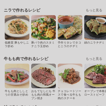
ニラで作れるレシピ
もっと見る
低糖質 豚もやしニ
豚バラ肉のスタミ
手作りタレでタコ
緑のニラチヂミ
ラ炒め
ナニラ玉炒め
とニラのチヂミ
牛もも肉で作れるレシピ
もっと見る
牛もも肉とししと
おもてなしにも 牛
チョコレートソー
オーブンで本格
うの甘酒みそ炒め
もも肉の和風オー
スで食べる牛もも
ローストビーフ
ブン焼き
肉のステーキ