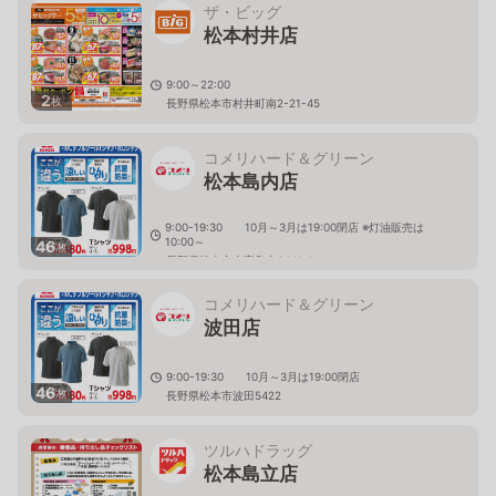
ザ・ビッグ
松本村井店
9:00～22:00
2
枚
長野県松本市村井町南2-21-45
コメリハード＆グリーン
松本島内店
9:00-19:30 10月～3月は19:00閉店 ※灯油販売は
10:00～
46
枚
長野県松本市大字島内3441-1
コメリハード＆グリーン
波田店
9:00-19:30 10月～3月は19:00閉店
46
枚
長野県松本市波田5422
ツルハドラッグ
松本島立店