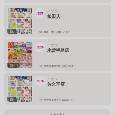
イオン
飯田店
3
枚
長野県飯田市上郷飯沼1575
イオン
木曽福島店
2
枚
長野県木曽郡木曽町福島5398-1
イオン
佐久平店
3
枚
長野県佐久市佐久平駅南11-10
すべて見る