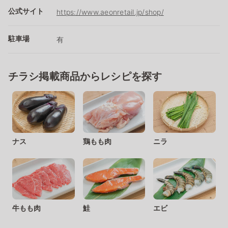
公式サイト
https://www.aeonretail.jp/shop/
駐車場
有
チラシ掲載商品からレシピを探す
ナス
鶏もも肉
ニラ
牛もも肉
鮭
エビ