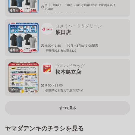
9:00-19:30 10月～3月は19:00閉店 ※灯油販売は
10:00～
44
枚
長野県松本市大字島内3441-1
コメリハード＆グリーン
波田店
9:00-19:30 10月～3月は19:00閉店
44
枚
長野県松本市波田5422
ツルハドラッグ
松本島立店
9:00〜23:00
19
枚
長野県松本市大字島立774-1
すべて見る
ヤマダデンキのチラシを見る