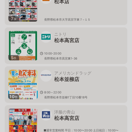
松本店
7
枚
長野県松本市大字高宮字東７−１５
ニトリ
松本高宮店
10:00-20:00
5
枚
長野県松本市高宮東1-36
アメリカンドラッグ
松本並柳店
8:00～22:00
10
枚
長野県松本市並柳1丁目10番18号
洋服の青山
松本高宮店
■通常営業時間 平日：10:00〜20:00 土日祝日：10:00〜