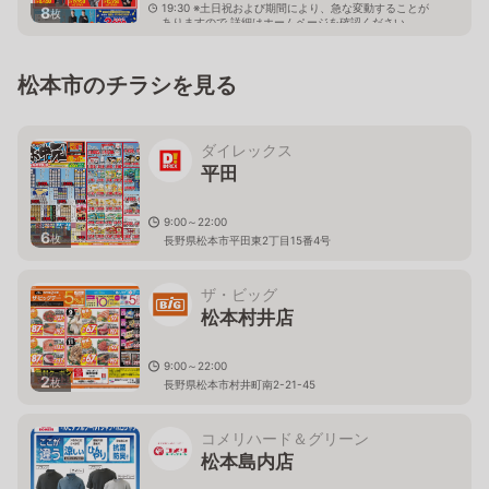
19:30 ※土日祝および期間により、急な変動することが
8
枚
ありますので 詳細はホームページを確認ください
長野県松本市高宮中2番3号
松本市のチラシを見る
ダイレックス
平田
9:00～22:00
6
枚
長野県松本市平田東2丁目15番4号
ザ・ビッグ
松本村井店
9:00～22:00
2
枚
長野県松本市村井町南2-21-45
コメリハード＆グリーン
松本島内店