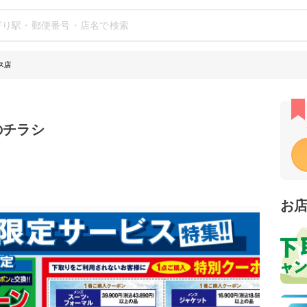
ス店
のチラシ
お