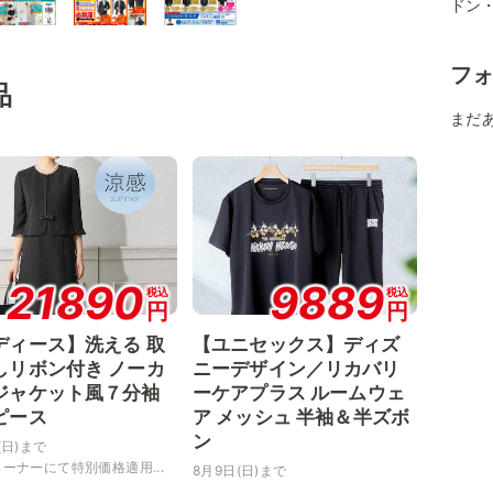
ドン
フ
品
まだ
21890
9889
税込
税込
円
円
ディース】洗える 取
【ユニセックス】ディズ
しリボン付き ノーカ
ニーデザイン／リカバリ
ジャケット風７分袖
ーケアプラス ルームウェ
ピース
ア メッシュ 半袖＆半ズボ
ン
(日)まで
ーナーにて特別価格適用...
8月9日(日)まで