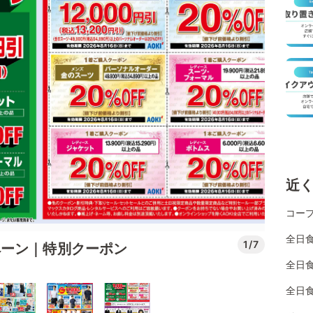
近
コー
全日
1/7
ペーン｜特別クーポン
全日
全日