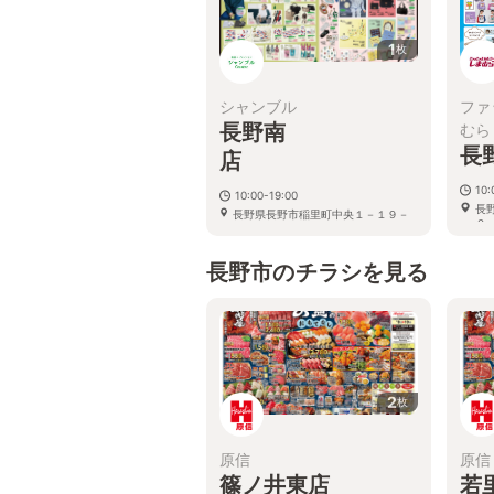
1
枚
シャンブル
ファ
長野南
むら
長
10:
10:00-19:00
長
長野県長野市稲里町中央１－１９－
０
８
長野市のチラシを見る
2
枚
原信
原信
篠ノ井東店
若