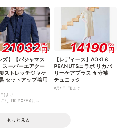
21032
14190
税込
税込
円
円
ンズ】【パジャマス
【レディース】AOKI＆
】スーパーエアクー
PEANUTSコラボ リカバ
楊柳ストレッチジャケ
リーケアプラス 五分袖
 黒 セットアップ着用
チュニック
8月9日(日)まで
(日)まで
ご利用10％OFF適用...
もっと見る