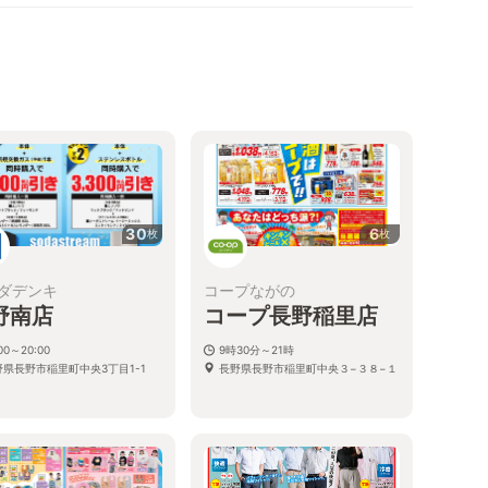
30
6
枚
枚
ダデンキ
コープながの
野南店
コープ長野稲里店
:00～20:00
9時30分～21時
野県長野市稲里町中央3丁目1-1
長野県長野市稲里町中央３−３８−１