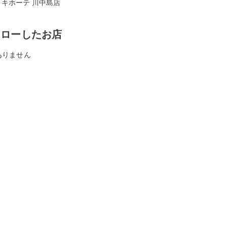
・キホーテ 川中島店
ォローしたお店
ありません