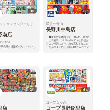
3
8
枚
枚
ッションセンターしま
洋服の青山
長野川中島店
野南店
店
■通常営業時間 平日：10:00〜19:30
土日祝日：10:00〜19:30 ※土日祝お
00-19:00
よび期間により、急な変動すること
野県長野市稲里町中央１−２０−１
がありますので 詳細はホームページ
を確認ください
長野県長野市稲里町中央三丁目38番
20号
2
6
枚
枚
コープながの
里店
コープ長野稲里店