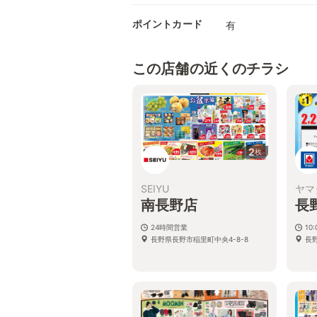
ポイントカード
有
この店舗の近くのチラシ
2
枚
SEIYU
ヤマ
南長野店
長
24時間営業
10
長野県長野市稲里町中央4-8-8
長