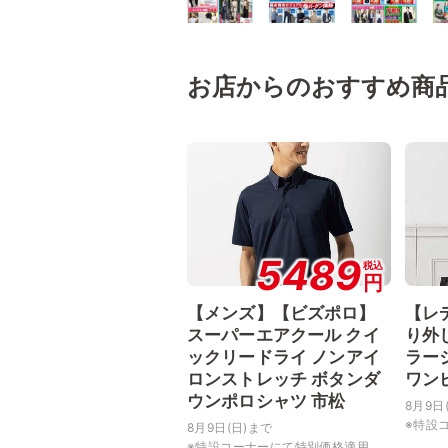
お店からのおすすめ商
5489
税込
円
【メンズ】【ビズポロ】
【レ
スーパーエアクール クイ
り外
ックリードライ ノンアイ
ラー
ロンストレッチ ボタンダ
ワン
ウンポロシャツ 市松
8月9日
※特設コ
8月9日(日)まで
※特設コーナーにて特別価格適用...