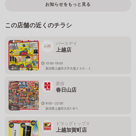
お知らせをもっと見る
この店舗の近くのチラシ
バースデイ
上越店
10:00-19:00
2
枚
新潟県上越市大字大場２３６－１
原信
春日山店
9:00～22:00
2
枚
新潟県上越市大豆1-9-1
ドラッグトップス
上越加賀町店