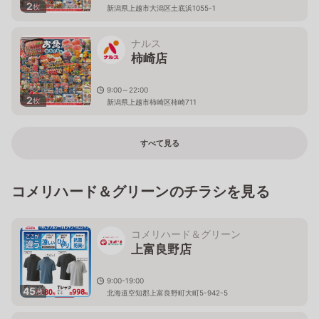
2
枚
新潟県上越市大潟区土底浜1055-1
ナルス
柿崎店
9:00～22:00
2
枚
新潟県上越市柿崎区柿崎711
すべて見る
コメリハード＆グリーンのチラシを見る
コメリハード＆グリーン
上富良野店
9:00-19:00
45
枚
北海道空知郡上富良野町大町5-942-5