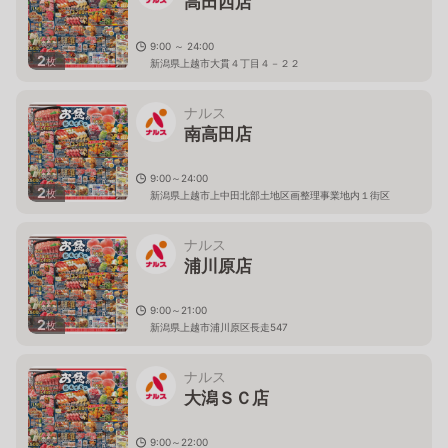
高田西店
9:00 ～ 24:00
2
枚
新潟県上越市大貫４丁目４－２２
ナルス
南高田店
9:00～24:00
2
枚
新潟県上越市上中田北部土地区画整理事業地内１街区
ナルス
浦川原店
9:00～21:00
2
枚
新潟県上越市浦川原区長走547
ナルス
大潟ＳＣ店
9:00～22:00