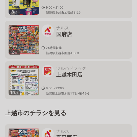
9:00～21:00
8
枚
新潟県上越市加賀町3139
ナルス
国府店
24時間営業
2
枚
新潟県上越市国府4-8-3
ツルハドラッグ
上越木田店
9:00〜23:00
19
枚
新潟県上越市木田1丁目4番15号
上越市のチラシを見る
ナルス