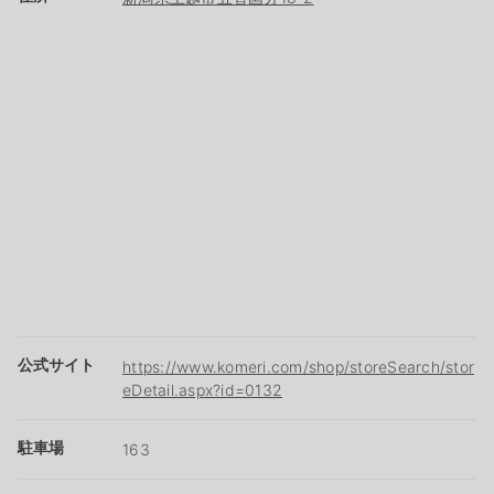
公式サイト
https://www.komeri.com/shop/storeSearch/stor
eDetail.aspx?id=0132
駐車場
163