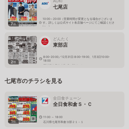
AOKI
七尾店
10:00～20:00（営業時間が変更となる場合がございま
す。詳しくは公式サイト各店舗ページにてご確認くださ
7
枚
い。）
石川県七尾市藤橋町戌部10-1
どんたく
東部店
8:00-20:00／12月31日:8:00-19:00、1月3日10:00-
18:00
2
枚
石川県七尾市大和町チ部12の1
七尾市のチラシを見る
全日食チェーン
全日食和倉Ｓ・Ｃ
11:00 ～ 18:00
1
枚
石川県七尾市和倉ヨ部２１－１