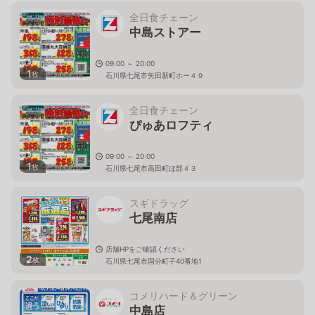
全日食チェーン
中島ストアー
09:00 ～ 20:00
1
枚
石川県七尾市矢田新町ホー４９
全日食チェーン
ぴゅあロフティ
09:00 ～ 20:00
1
枚
石川県七尾市高田町ほ部４３
スギドラッグ
七尾南店
店舗HPをご確認ください
2
枚
石川県七尾市国分町子40番地1
コメリハード＆グリーン
中島店