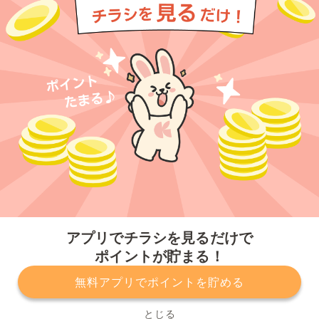
今すぐアプリをダウンロードする
アプリでチラシを見るだけで
ポイントが貯まる！
無料アプリでポイントを貯める
プライバシーポリシー
利用規約
運営会社
サービスに関してのお問い合わせ
チラシ掲載をお考えの方
とじる