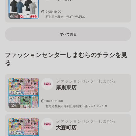
9:00-19:00
41
枚
石川県七尾市中島町中島丙32
すべて見る
ファッションセンターしまむらのチラシを見
る
ファッションセンターしまむら
厚別東店
10:00-19:00
2
枚
北海道札幌市厚別区厚別東５条７−１２−１０
ファッションセンターしまむら
大森町店