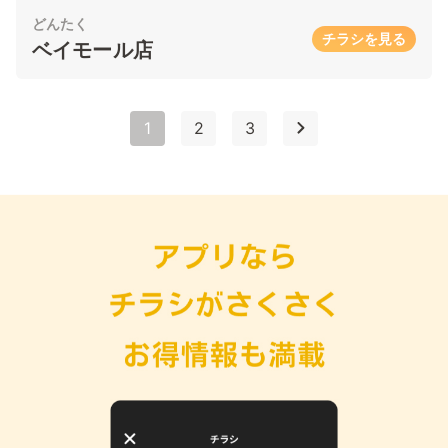
どんたく
チラシを見る
ベイモール店
1
2
3