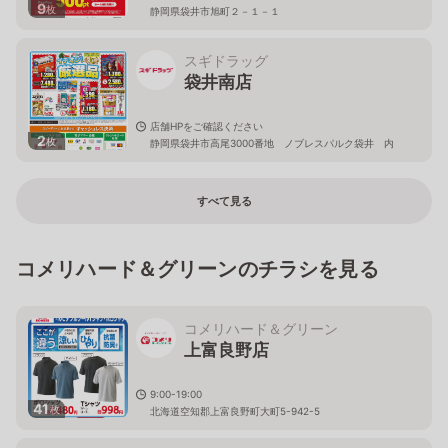
9
枚
静岡県袋井市旭町２－１－１
スギドラッグ
袋井南店
店舗HPをご確認ください
2
枚
静岡県袋井市高尾3000番地 ノブレスパルク袋井 内
すべて見る
コメリハード＆グリーンのチラシを見る
コメリハード＆グリーン
上富良野店
9:00-19:00
41
枚
北海道空知郡上富良野町大町5-942-5