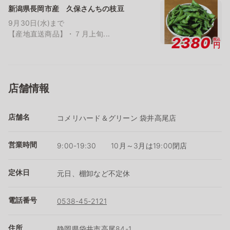
新潟県長岡市産 久保さんちの枝豆
9月30日(水)まで
【産地直送商品】・７月上旬...
2380
税込
円
店舗情報
店舗名
コメリハード＆グリーン 袋井高尾店
営業時間
9:00-19:30 10月～3月は19:00閉店
定休日
元日、棚卸など不定休
電話番号
0538-45-2121
住所
静岡県袋井市高尾84-1