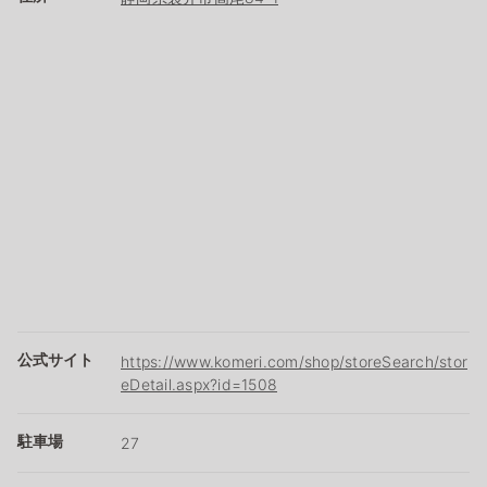
公式サイト
https://www.komeri.com/shop/storeSearch/stor
eDetail.aspx?id=1508
駐車場
27