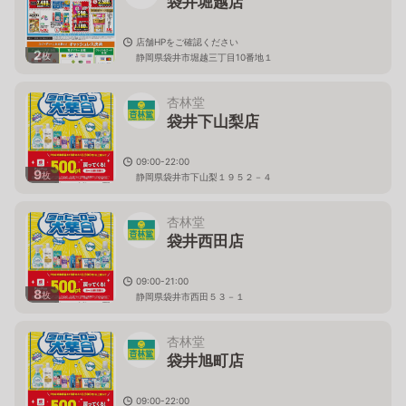
袋井堀越店
店舗HPをご確認ください
2
枚
静岡県袋井市堀越三丁目10番地１
杏林堂
袋井下山梨店
09:00-22:00
9
枚
静岡県袋井市下山梨１９５２－４
杏林堂
袋井西田店
09:00-21:00
8
枚
静岡県袋井市西田５３－１
杏林堂
袋井旭町店
09:00-22:00