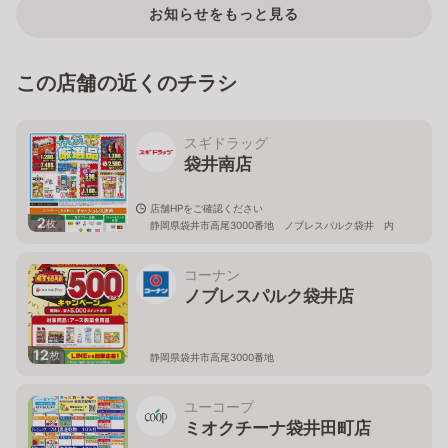
お知らせをもっと見る
この店舗の近くのチラシ
スギドラッグ
袋井南店
店舗HPをご確認ください
2
枚
静岡県袋井市高尾3000番地 ノブレスパルク袋井 内
コーナン
ノブレスパルク袋井店
12
枚
静岡県袋井市高尾3000番地
ユーコープ
ミオクチーナ袋井田町店