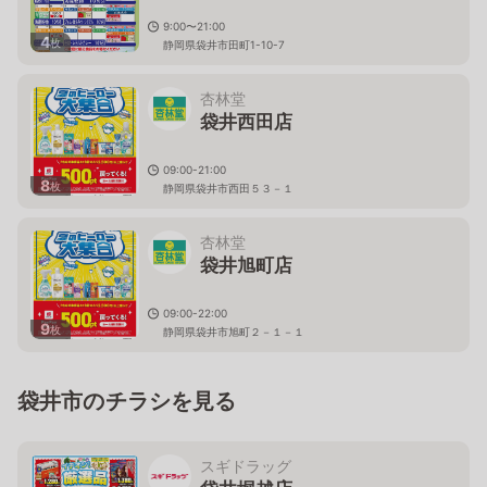
9:00〜21:00
4
枚
静岡県袋井市田町1-10-7
杏林堂
袋井西田店
09:00-21:00
8
枚
静岡県袋井市西田５３－１
杏林堂
袋井旭町店
09:00-22:00
9
枚
静岡県袋井市旭町２－１－１
袋井市のチラシを見る
スギドラッグ