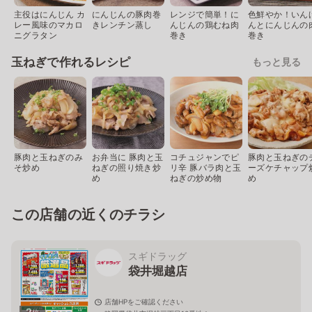
主役はにんじん カ
にんじんの豚肉巻
レンジで簡単！に
色鮮やか！いん
レー風味のマカロ
きレンチン蒸し
んじんの鶏むね肉
んとにんじんの
ニグラタン
巻き
巻き
玉ねぎで作れるレシピ
もっと見る
豚肉と玉ねぎのみ
お弁当に 豚肉と玉
コチュジャンでピ
豚肉と玉ねぎの
そ炒め
ねぎの照り焼き炒
リ辛 豚バラ肉と玉
ーズケチャップ
め
ねぎの炒め物
め
この店舗の近くのチラシ
スギドラッグ
袋井堀越店
店舗HPをご確認ください
2