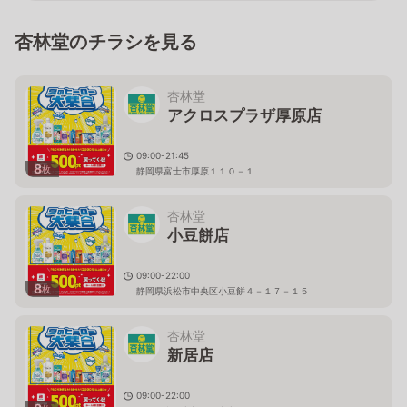
杏林堂のチラシを見る
杏林堂
アクロスプラザ厚原店
09:00-21:45
8
枚
静岡県富士市厚原１１０－１
杏林堂
小豆餅店
09:00-22:00
8
枚
静岡県浜松市中央区小豆餅４－１７－１５
杏林堂
新居店
09:00-22:00