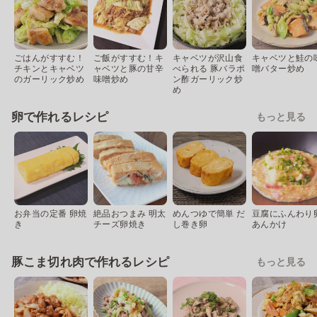
ごはんがすすむ！
ご飯がすすむ！キ
キャベツが沢山食
キャベツと鮭の
チキンとキャベツ
ャベツと豚の甘辛
べられる 豚バラポ
噌バター炒め
のガーリック炒め
味噌炒め
ン酢ガーリック炒
め
卵で作れるレシピ
もっと見る
お弁当の定番 卵焼
絶品おつまみ 明太
めんつゆで簡単 だ
豆腐にふんわり
き
チーズ卵焼き
し巻き卵
あんかけ
豚こま切れ肉で作れるレシピ
もっと見る