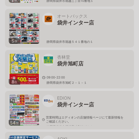
枚
静岡県袋井市堀越三丁目10番地１
オートバックス
袋井インター店
5
枚
静岡県袋井市堀越５４１番地の１
杏林堂
袋井旭町店
09:00-22:00
8
枚
静岡県袋井市旭町２－１－１
EDION
袋井インター店
営業時間はエディオンの店舗情報ページにて最新情報を
ご確認ください。
54
枚
静岡県袋井市堀越字才別当421-1
AOKI