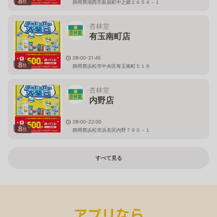
8
枚
静岡県湖西市新居町中之郷２６５４－１
杏林堂
有玉南町店
09:00-21:45
8
枚
静岡県浜松市中央区有玉南町５１９
杏林堂
内野店
09:00-22:00
8
枚
静岡県浜松市浜名区内野７９０－１
すべて見る