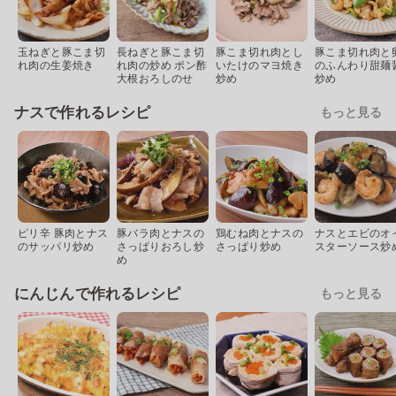
玉ねぎと豚こま切
長ねぎと豚こま切
豚こま切れ肉とし
豚こま切れ肉と
れ肉の生姜焼き
れ肉の炒め ポン酢
いたけのマヨ焼き
のふんわり甜麺
大根おろしのせ
炒め
炒め
ナスで作れるレシピ
もっと見る
ピリ辛 豚肉とナス
豚バラ肉とナスの
鶏むね肉とナスの
ナスとエビのオ
のサッパリ炒め
さっぱりおろし炒
さっぱり炒め
スターソース炒
め
にんじんで作れるレシピ
もっと見る