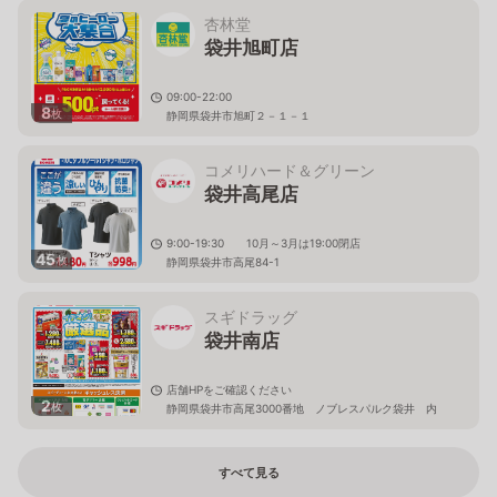
杏林堂
袋井旭町店
09:00-22:00
8
枚
静岡県袋井市旭町２－１－１
コメリハード＆グリーン
袋井高尾店
9:00-19:30 10月～3月は19:00閉店
45
枚
静岡県袋井市高尾84-1
スギドラッグ
袋井南店
店舗HPをご確認ください
2
枚
静岡県袋井市高尾3000番地 ノブレスパルク袋井 内
すべて見る