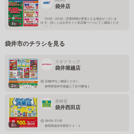
袋井店
10:00～20:00（営業時間が変更となる場合がございま
す。詳しくは公式サイト各店舗ページにてご確認くださ
7
枚
い。）
静岡県袋井市堀越2丁目21-15
袋井市のチラシを見る
スギドラッグ
袋井堀越店
店舗HPをご確認ください
2
枚
静岡県袋井市堀越三丁目10番地１
杏林堂
袋井西田店
09:00-21:00
8
枚
静岡県袋井市西田５３－１