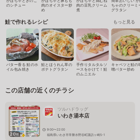
かぼちゃときのこ
かぼちゃと豚もも
かぼちゃと鶏むね
簡単おいしい か
のシチュー
肉のオイスター炒
肉の豆乳クリーム
ちゃのクリーミ
め
煮
グラタン
鮭で作れるレシピ
もっと見る
バター香る 鮭のホ
鮭とほうれん草の
手作りタルタルソ
キャベツと鮭の
イル包み焼き
ポテトグラタン
ースをかけて！鮭
噌バター炒め
のムニエル
この店舗の近くのチラシ
ツルハドラッグ
いわき湯本店
9:00〜22:00
20
枚
福島県いわき市常磐水野谷町諏訪ヶ崎5-1