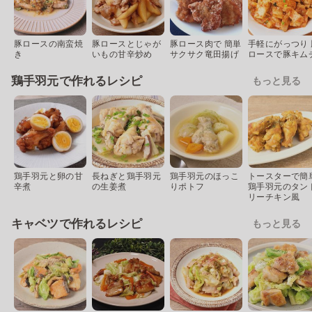
豚ロースの南蛮焼
豚ロースとじゃが
豚ロース肉で 簡単
手軽にがっつり 
き
いもの甘辛炒め
サクサク竜田揚げ
ロースで豚キム
鶏手羽元で作れるレシピ
もっと見る
鶏手羽元と卵の甘
長ねぎと鶏手羽元
鶏手羽元のほっこ
トースターで簡
辛煮
の生姜煮
りポトフ
鶏手羽元のタン
リーチキン風
キャベツで作れるレシピ
もっと見る