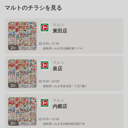
マルトのチラシを見る
マルト
東田店
9:00～21:30
2
枚
福島県いわき市佐糠町東1-7-4
マルト
泉店
9:00～23:00
2
枚
福島県いわき市泉滝尻一丁目7番3
マルト
内郷店
9:00～21:00
2
枚
福島県いわき市内郷内町堤田118