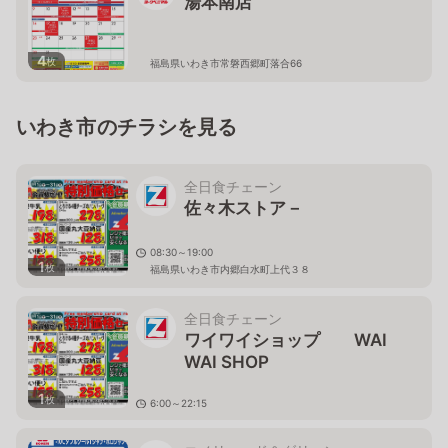
湯本南店
4
枚
福島県いわき市常磐西郷町落合66
いわき市のチラシを見る
全日食チェーン
佐々木ストア－
08:30～19:00
1
枚
福島県いわき市内郷白水町上代３８
全日食チェーン
ワイワイショップ WAI
WAI SHOP
1
枚
6:00～22:15
福島県いわき市常磐湯本町天王崎38