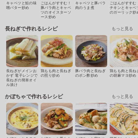
キャベツと鮭の味
ごはんがすすむ！
キャベツと豚バラ
ごはんがすすむ
噌バター炒め
豚バラ肉とキャベ
肉のうま煮
チキンとキャベ
ツのオイスターソ
のガーリック炒
ース炒め
長ねぎで作れるレシピ
もっと見る
長ねぎがメインお
鶏もも肉と長ねぎ
豚バラ肉と長ねぎ
鶏もも肉と長ね
かず 電子レンジで
の照り炒め
のポン酢炒め
の胡麻マヨ炒め
長ねぎの簡単オイ
ル漬け
かぼちゃで作れるレシピ
もっと見る