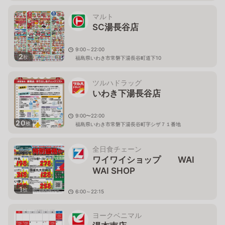
マルト
SC湯長谷店
9:00～22:00
2
枚
福島県いわき市常磐下湯長谷町道下10
ツルハドラッグ
いわき下湯長谷店
9:00〜22:00
20
枚
福島県いわき市常磐下湯長谷町字シザ７１番地
全日食チェーン
ワイワイショップ WAI
WAI SHOP
1
枚
6:00～22:15
福島県いわき市常磐湯本町天王崎38
ヨークベニマル