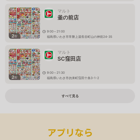
マルト
釜の前店
9:00～21:00
2
枚
福島県いわき市常磐上湯長谷町山の神前24-35
マルト
SC窪田店
9:00～21:30
2
枚
福島県いわき市勿来町窪田十条3-1-2
すべて見る