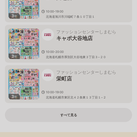
10:00-19:00
3
枚
北海道旭川市川端町７条１０丁目１
ファッションセンターしまむら
キャポ大谷地店
10:00-20:00
3
枚
北海道札幌市厚別区大谷地東３丁目３−２０
ファッションセンターしまむら
栄町店
10:00-19:00
3
枚
北海道札幌市東区北４２条東１３丁目１−２
すべて見る