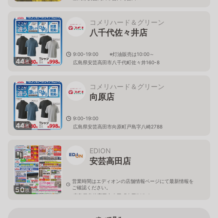
コメリハード＆グリーン
八千代佐々井店
9:00-19:00 ※灯油販売は10:00～
44
枚
広島県安芸高田市八千代町佐々井160-8
コメリハード＆グリーン
向原店
9:00-19:00
44
枚
広島県安芸高田市向原町戸島字八崎2788
EDION
安芸高田店
営業時間はエディオンの店舗情報ページにて最新情報を
ご確認ください。
50
枚
広島県安芸高田市吉田町吉田765-3