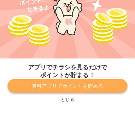
今すぐアプリをダウンロードする
アプリでチラシを見るだけで
ポイントが貯まる！
無料アプリでポイントを貯める
プライバシーポリシー
利用規約
運営会社
サービスに関してのお問い合わせ
チラシ掲載をお考えの方
とじる
Copyright© Kurashiru, Inc. All Rights Reserved.