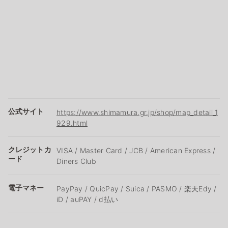
公式サイト
https://www.shimamura.gr.jp/shop/map_detail_1
929.html
クレジットカ
VISA / Master Card / JCB / American Express /
ード
Diners Club
電子マネー
PayPay / QuicPay / Suica / PASMO / 楽天Edy /
iD / auPAY / d払い