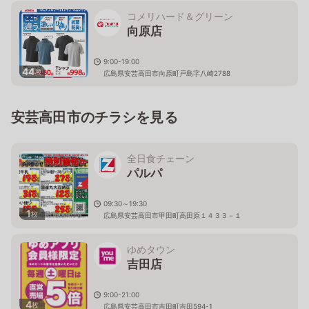
コメリハード＆グリーン
向原店
9:00-19:00
44
枚
広島県安芸高田市向原町戸島字八崎2788
安芸高田市のチラシを見る
全日食チェーン
パルパ
09:30～19:30
1
枚
広島県安芸高田市甲田町高田原１４３３－１
ゆめタウン
吉田店
9:00-21:00
4
枚
広島県安芸高田市吉田町吉田594-1