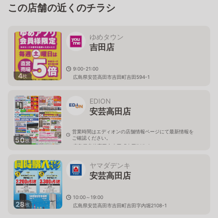
この店舗の近くのチラシ
ゆめタウン
吉田店
9:00-21:00
4
枚
広島県安芸高田市吉田町吉田594-1
EDION
安芸高田店
営業時間はエディオンの店舗情報ページにて最新情報を
ご確認ください。
50
枚
広島県安芸高田市吉田町吉田765-3
ヤマダデンキ
安芸高田店
10:00～19:00
28
枚
広島県安芸高田市吉田町吉田字内堀2108-1