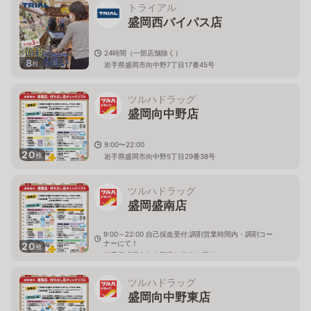
トライアル
盛岡西バイパス店
24時間（一部店舗除く）
8
枚
岩手県盛岡市向中野7丁目17番45号
ツルハドラッグ
盛岡向中野店
9:00〜22:00
20
枚
岩手県盛岡市向中野5丁目29番38号
ツルハドラッグ
盛岡盛南店
9:00～22:00 自己採血受付:調剤営業時間内・調剤コー
ナーにて！
20
枚
岩手県盛岡市向中野字細谷地21番地２
ツルハドラッグ
盛岡向中野東店