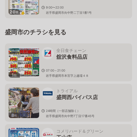
9:00〜22:00
20
枚
岩手県盛岡市向中野二丁目1番1号
盛岡市のチラシを見る
全日食チェーン
舘沢食料品店
07:00～21:00
1
枚
岩手県盛岡市本宮字上越場４８
トライアル
盛岡西バイパス店
24時間（一部店舗除く）
8
枚
岩手県盛岡市向中野7丁目17番45号
コメリハード＆グリーン