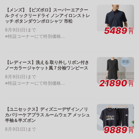
【メンズ】【ビズポロ】スーパーエアクー
ル クイックリードライ ノンアイロンストレ
ッチ ボタンダウンポロシャツ 市松
5489
税込
8月9日(日)まで
円
※特設コーナーにて特別価格...
【レディース】洗える 取り外しリボン付き
ノーカラージャケット風７分袖ワンピース
8月9日(日)まで
21890
税込
※特設コーナーにて特別価格...
円
【ユニセックス】ディズニーデザイン／リ
カバリーケアプラス ルームウェア メッシュ
半袖＆半ズボン
9889
税込
8月9日(日)まで
円