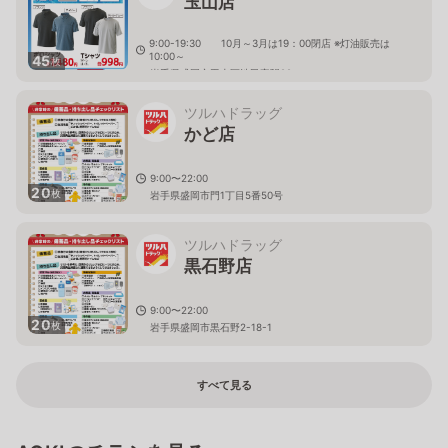
玉山店
9:00-19:30 10月～3月は19：00閉店 ※灯油販売は
10:00～
45
枚
岩手県盛岡市玉山区渋民字駅92
ツルハドラッグ
かど店
9:00〜22:00
20
枚
岩手県盛岡市門1丁目5番50号
ツルハドラッグ
黒石野店
9:00〜22:00
20
枚
岩手県盛岡市黒石野2-18-1
すべて見る