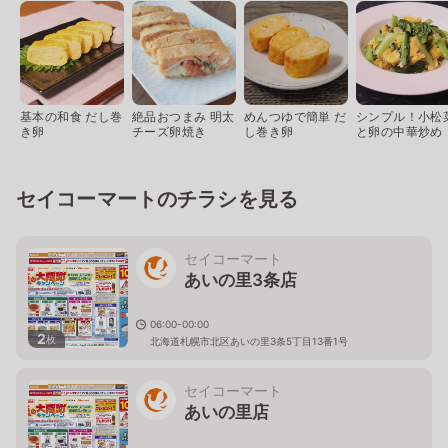
基本の和食 だし巻
絶品おつまみ 明太
めんつゆで簡単 だ
シンプル！小松
き卵
チーズ卵焼き
し巻き卵
と卵の中華炒め
セイコーマートのチラシを見る
セイコーマート
あいの里3条店
06:00-00:00
2
枚
北海道札幌市北区あいの里3条5丁目13番1号
セイコーマート
あいの里店