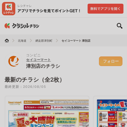
北海道
網走郡津別町
セイコーマート 津別店
コンビニ
セイコーマート
フォロー
津別店のチラシ
最新のチラシ（全2枚）
最終更新：2026/08/05