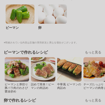
ピーマン
卵
※明細されている内容は店舗の実売状況と異なる場合がございます。
ピーマンで作れるレシピ
もっと見る
ピーマンと厚切り
詰めて簡単！ピー
中華風 ピーマンの
チーズたっぷり
豚バラ肉のわさび
マンの肉詰め
肉詰め
ピーマンの肉巻
醤油炒め
卵で作れるレシピ
もっと見る