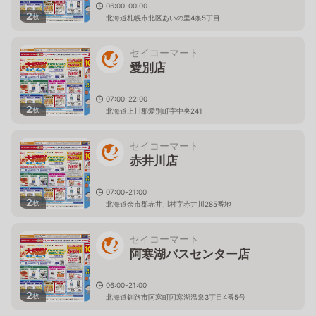
06:00-00:00
2
枚
北海道札幌市北区あいの里4条5丁目
セイコーマート
愛別店
07:00-22:00
2
枚
北海道上川郡愛別町字中央241
セイコーマート
赤井川店
07:00-21:00
2
枚
北海道余市郡赤井川村字赤井川285番地
セイコーマート
阿寒湖バスセンター店
06:00-21:00
2
枚
北海道釧路市阿寒町阿寒湖温泉3丁目4番5号